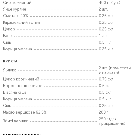
Сир нежирний
400 г (2 уп.)
Яйце куряче
2 шт.
Сметана 20%
0.25 скл.
Карамельний топінг
0.25 скл.
Цукор
0.25 скл.
Ваніль
1 ч. л.
Сіль
0.5 ч. л.
Кориця мелена
0.25 ч. л.
КРИХТА
2 шт. (почистити
Яблуко
й нарізати)
Цукор коричневий
0.75 скл.
Борошно пшеничне
0.5 скл.
Вівсяна каша
0.5 скл.
Кориця мелена
0.5 ч. л.
Сіль
0.25 ч. л.
Масло вершкове 82,5%
200 г
250 г (для
Збиті вершки
прикрашання)