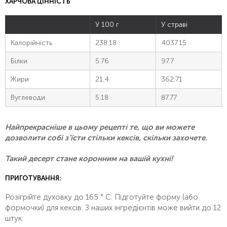
ХАРЧОВА ЦІННІСТЬ
У 100 г
У страві
Калорійність
238.18
4037.15
Білки
5.76
97.7
Жири
21.4
362.71
Вуглеводи
5.18
87.77
Найпрекрасніше в цьому рецепті те, що ви можете
дозволити собі з’їсти стільки кексів, скільки захочете.
Такий десерт стане коронним на вашій кухні!
ПРИГОТУВАННЯ:
Розігрійте духовку до 165 ° С. Підготуйте форму (або
формочки) для кексів. З наших інгредієнтів може вийти до 12
штук.