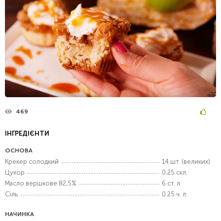
469
ІНГРЕДІЄНТИ
ОСНОВА
Крекер солодкий
14 шт. (великих)
Цукор
0.25 скл.
Масло вершкове 82,5%
6 ст. л.
Сіль
0.25 ч. л.
НАЧИНКА