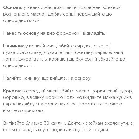
Основа:
у великій мисці змішайте подрібнені крекери,
розтоплене масло і дрібку солі, і перемішайте до
однорідної маси.
Нанесіть основу на дно формочок і відкладіть.
Начинка:
у великій мисці збийте сир до легкого і
пухнастого стану, додайте яйця, сметану, карамельний
топінг, цукор, ваніль, корицю і дрібку солі й збивайте до
однорідності.
Налийте начинку, що вийшла, на основу.
Крихта:
в середній мисці збийте масло, коричневий цукор,
борошно, вівсянку, корицю і сіль. Розкидайте кілька кубиків
нарізаних яблук на сирну начинку і посипте їх готовою
вівсяною крихтою.
Випікайте близько 30 хвилин. Дайте чізкейкам охолонути, а
потім покладіть їх у холодильник ще на 2 години.