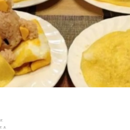
т.
т. л.