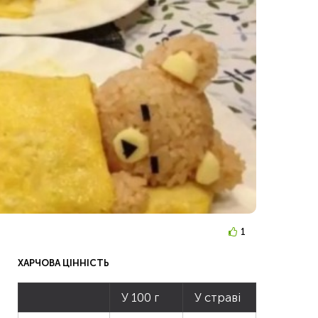
1
ХАРЧОВА ЦІННІСТЬ
У 100 г
У страві