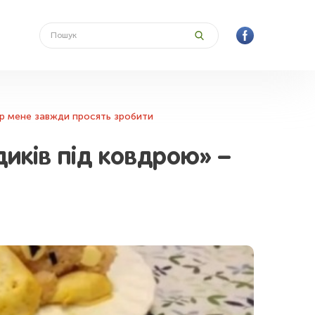
пер мене завжди просять зробити
иків під ковдрою» –