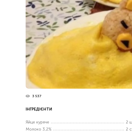
3 537
ІНГРЕДІЄНТИ
Яйце куряче
2 ш
Молоко 3,2%
2 с