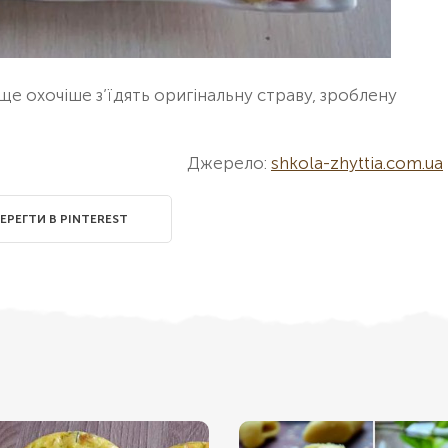
 ще охочіше з’їдять оригінальну страву, зроблену
Джерело:
shkola-zhyttia.com.ua
ЕРЕГТИ В PINTEREST