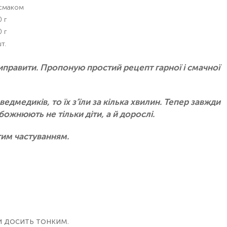
 смаком
 г
 г
т.
иправити. Пропоную простий рецепт гарної і смачної
дмедиків, то їх з’їли за кілька хвилин. Тепер завжди
ожнюють не тільки діти, а й дорослі.
тим частуванням.
и досить тонким.