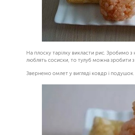
На плоску тарілку викласти рис. Зробимо з 
люблять сосиски, то тулуб можна зробити з 
Звернемо омлет у вигляді ковдр і подушок