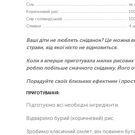
Сіль
за
Коричневий рис
100
Сир голландський
100
Оливки
4 ш
Ваші діти не люблять сніданок? Це можна в
страви, від якої ніхто не відмовиться.
Коли я вперше приготувала милих рисових ве
роблю побільше смачного сніданку. Його об
Порадуйте своїх близьких ефектним і прос
ПРИГОТУВАННЯ:
Підготуємо всі необхідні інгредієнти.
Відваримо бурий (коричневий) рис.
Зробимо класичний омлет, він повинен бут