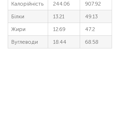
Калорійність
244.06
907.92
Білки
13.21
49.13
Жири
12.69
47.2
Вуглеводи
18.44
68.58