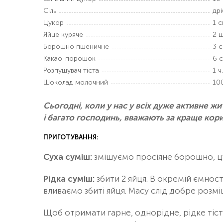
Сіль
дрі
Цукор
1 с
Яйце куряче
2 ш
Борошно пшеничне
3 с
Какао-порошок
6 с
Розпушувач тіста
1 ч.
Шоколад молочний
100
Сьогодні, коли у нас у всіх дуже активне 
і багато господинь, вважають за краще ко
ПРИГОТУВАННЯ:
Суха суміш:
змішуємо просіяне борошно, цук
Рідка суміш:
збити 2 яйця. В окремій ємност
вливаємо збиті яйця. Масу слід добре розмі
Щоб отримати гарне, однорідне, рідке тіст