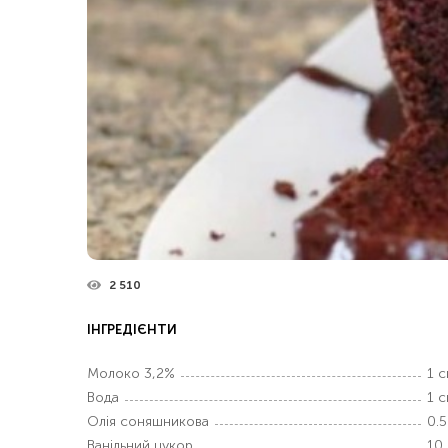
2 510
ІНГРЕДІЄНТИ
Молоко 3,2%
1 с
Вода
1 с
Олія соняшникова
0.5
Ванільний цукор
10 