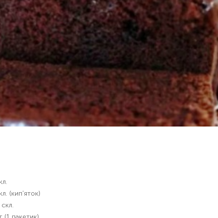
кл.
кл. (кип'яток)
 скл.
г (1 пакетик)