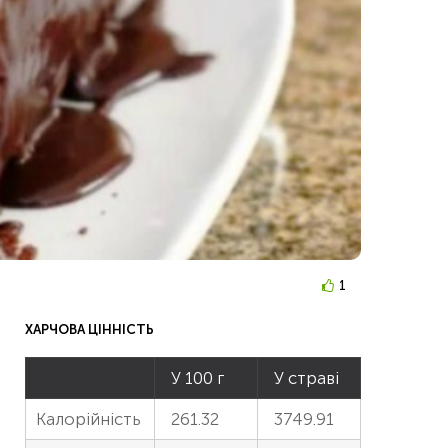
1
ХАРЧОВА ЦІННІСТЬ
У 100 г
У страві
Калорійність
261.32
3749.91