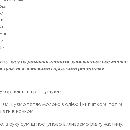
бка
кл.
т.
кл.
т. л.
 л.
 г
життя, часу на домашні клопоти залишається все менше
ристуватися швидкими і простими рецептами.
ор, ванілін і розпушувач.
і змішуємо тепле молоко з олією і кип’ятком, потім
шати віночком.
о, в суху суміш поступово виливаємо рідку частину,