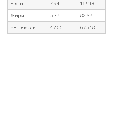
Білки
7.94
113.98
Жири
5.77
82.82
Вуглеводи
47.05
675.18