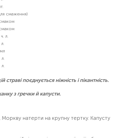
т.
для смаження)
 смаком
 смаком
 ч. л.
 л.
 мл
 л.
 л.
ій страві поєднується ніжність і пікантність.
анку з гречки й капусти.
. Моркву натерти на крупну тертку. Капусту