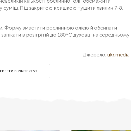
а невеликій кількості рослинної олії обсмажити
у суміш. Під закритою кришкою тушити хвилин 7-8.
ями. Форму змастити рослинною олією й обсипати
 запікати в розігрітій до 180*С духовці на середньому
Джерело:
ukr.media
ЕРЕГТИ В PINTEREST