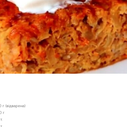
 г (відварена)
0 г
т.
т.