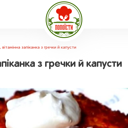
 вітамінна запіканка з гречки й капусти
апіканка з гречки й капусти