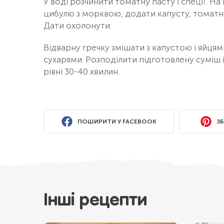
У воді розчинити томатну пасту і спеції. Н
цибулю з морквою, додати капусту, томатн
Дати охолонути.
Відварну гречку змішати з капустою і яйц
сухарями. Розподілити підготовлену суміш і
рівні 30-40 хвилин.
ПОШИРИТИ У FACEBOOK
ЗБ
Інші рецепти