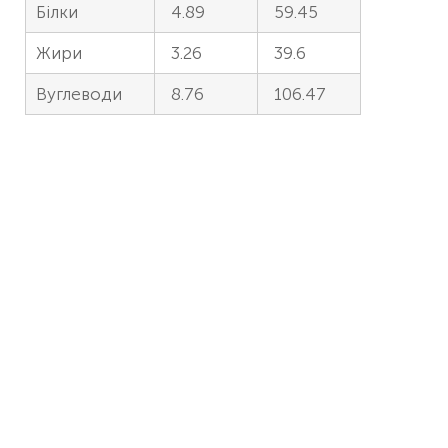
Білки
4.89
59.45
Жири
3.26
39.6
Вуглеводи
8.76
106.47