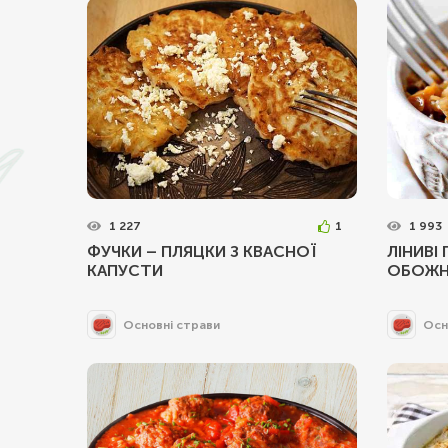
1 227
1
1 993
ФУЧКИ – ПЛЯЦКИ З КВАСНОЇ
ЛІНИВІ 
КАПУСТИ
ОБОЖН
Основні страви
Осн