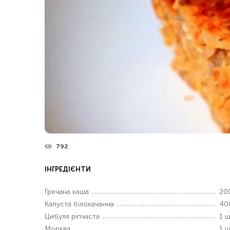
792
ІНГРЕДІЄНТИ
Гречана каша
200
Капуста білокачанна
40
Цибуля ріпчаста
1 ш
Морква
1 ш