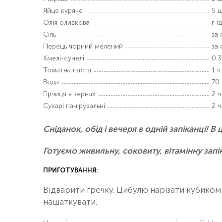
Яйце куряче
5 ш
Олія оливкова
г (
Сіль
за
Перець чорний мелений
за
Хмелі-сунелі
0.3
Томатна паста
1 ч.
Вода
70
Гірчиця в зернах
2 ч.
Сухарі панірувальні
2 ч.
Сніданок, обід і вечеря в одній запіканці! В ц
Готуємо живильну, соковиту, вітамінну запік
ПРИГОТУВАННЯ:
Відварити гречку. Цибулю нарізати кубиком
нашаткувати.