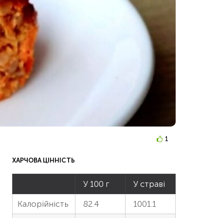
1
ХАРЧОВА ЦІННІСТЬ
У 100 г
У страві
Калорійність
82.4
1001.1