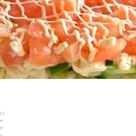
0 г
т.
т.
т.