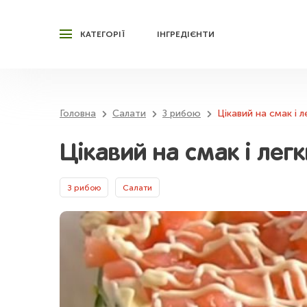
КАТЕГОРІЇ
ІНГРЕДІЄНТИ
Головна
Салати
З рибою
Цікавий на смак і л
Цікавий на смак і лег
З рибою
Салати