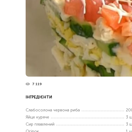
7 119
ІНГРЕДІЄНТИ
Слабосолона червона риба
20
Яйце куряче
3 ш
Сир плавлений
3 ш
Огірок
1 ш