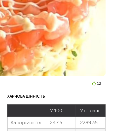
12
ХАРЧОВА ЦІННІСТЬ
У 100 г
У страві
Калорійність
247.5
2289.35