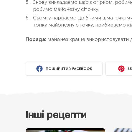
Знову викладаємо шар з огірком, робимо
робимо майонезну сіточку.
Сьомгу нарізаємо дрібними шматочками
тонку майонезну сіточку, прибираємо кіл
Порада:
майонез краще використовувати 
ПОШИРИТИ У FACEBOOK
ЗБ
Інші рецепти