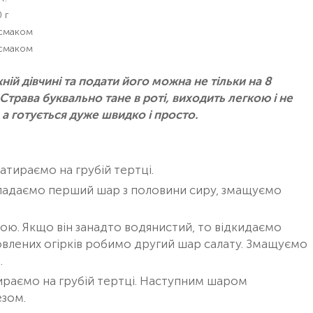
 г
 смаком
 смаком
ій дівчині та подати його можна не тільки на 8
. Страва буквально тане в роті, виходить легкою і не
а готується дуже швидко і просто.
тираємо на грубій тертці.
кладаємо перший шар з половини сиру, змащуємо
ою. Якщо він занадто водянистий, то відкидаємо
овлених огірків робимо другий шар салату. Змащуємо
.
ираємо на грубій тертці. Наступним шаром
езом.