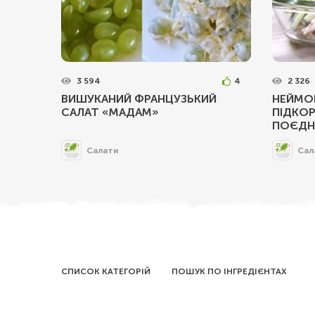
3 594
4
2 326
ВИШУКАНИЙ ФРАНЦУЗЬКИЙ
НЕЙМОВ
САЛАТ «МАДАМ»
ПІДКО
ПОЄДН
Салати
Сал
СПИСОК КАТЕГОРІЙ
ПОШУК ПО ІНГРЕДІЄНТАХ