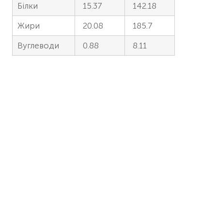
Білки
15.37
142.18
Жири
20.08
185.7
Вуглеводи
0.88
8.11