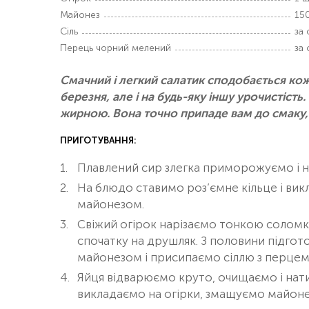
Майонез
150
Сіль
за
Перець чорний мелений
за
Смачний і легкий салатик сподобається кожн
березня, але і на будь-яку іншу урочистість
жирною. Вона точно припаде вам до смаку, 
ПРИГОТУВАННЯ:
Плавлений сир злегка приморожуємо і на
На блюдо ставимо роз’ємне кільце і ви
майонезом.
Свіжий огірок нарізаємо тонкою соломк
спочатку на друшляк. З половини підгот
майонезом і присипаємо сіллю з перцем
Яйця відварюємо круто, очищаємо і нат
викладаємо на огірки, змащуємо майон