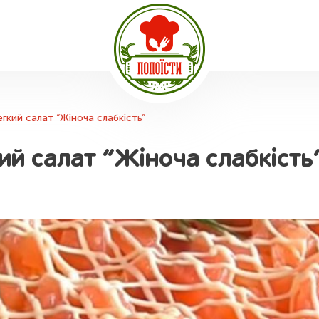
егкий салат “Жіноча слабкість”
кий салат “Жіноча слабкість