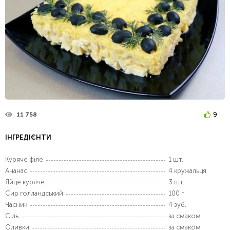
9
11 758
ІНГРЕДІЄНТИ
Куряче філе
1 шт.
Ананас
4 кружальця
Яйце куряче
3 шт.
Сир голландський
100 г
Часник
4 зуб.
Сіль
за смаком
Оливки
за смаком