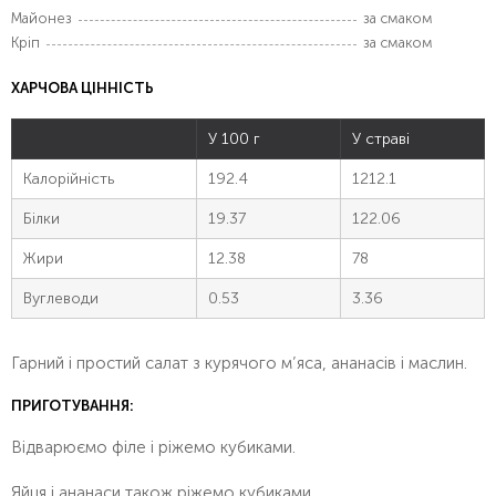
Майонез
за смаком
Кріп
за смаком
ХАРЧОВА ЦІННІСТЬ
У 100 г
У страві
Калорійність
192.4
1212.1
Білки
19.37
122.06
Жири
12.38
78
Вуглеводи
0.53
3.36
Гарний і простий салат з курячого м’яса, ананасів і маслин.
ПРИГОТУВАННЯ:
Відварюємо філе і ріжемо кубиками.
Яйця і ананаси також ріжемо кубиками.