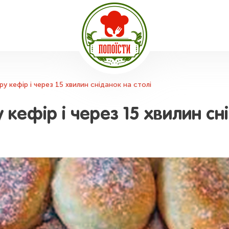
ру кефір і через 15 хвилин сніданок на столі
 кефір і через 15 хвилин сн