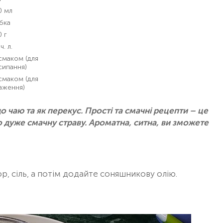
0 мл
бка
 г
ч. л.
смаком (для
сипання)
смаком (для
аження)
до чаю та як перекус. Прості та смачні рецепти – це
о дуже смачну страву. Ароматна, ситна, ви зможете
ор, сіль, а потім додайте соняшникову олію.