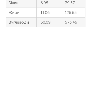
Білки
6.95
79.57
Жири
11.06
126.65
Вуглеводи
50.09
573.49