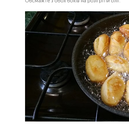
Обсмажте з обох боків на розігрітій олії.