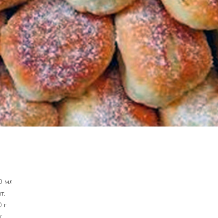
0 мл
т.
 г
г