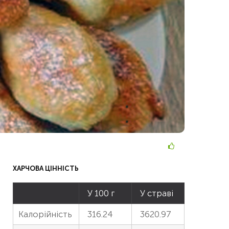
ХАРЧОВА ЦІННІСТЬ
У 100 г
У страві
Калорійність
316.24
3620.97