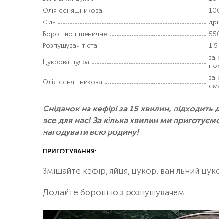
Олія соняшникова
10
Сіль
дрі
Борошно пшеничне
550
Розпушувач тіста
1.5 
за 
Цукрова пудра
по
за 
Олія соняшникова
см
Сніданок на кефірі за 15 хвилин, підходить 
все для нас! За кілька хвилин ми приготуєм
нагодувати всю родину!
ПРИГОТУВАННЯ:
Змішайте кефір, яйця, цукор, ванільний цук
Додайте борошно з розпушувачем.