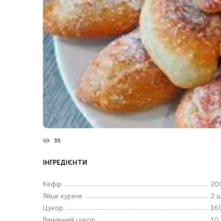
35
ІНГРЕДІЄНТИ
Кефір
20
Яйце куряче
2 ш
Цукор
160
Ванільний цукор
10 