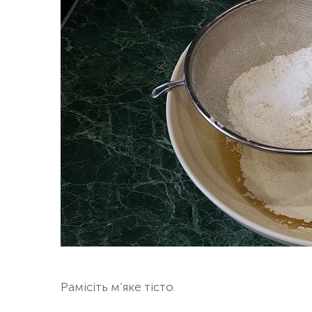
Pамісіть м’яке тісто.