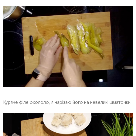
Куряче філе охололо, я нарізаю його на невеликі шматочки.