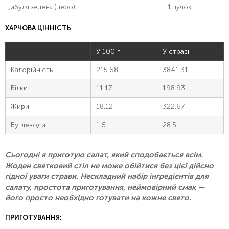
Цибуля зелена (перо)
1 пучок
ХАРЧОВА ЦІННІСТЬ
У 100 г
У страві
Калорійність
215.68
3841.31
Білки
11.17
198.93
Жири
18.12
322.67
Вуглеводи
1.6
28.5
Сьогодні я приготую салат, який сподобається всім.
Жоден святковий стіл не може обійтися без цієї дійсно
гідної уваги страви. Нескладний набір інгредієнтів для
салату, простота приготування, неймовірний смак —
його просто необхідно готувати на кожне свято.
ПРИГОТУВАННЯ: