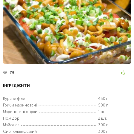
78
ІНГРЕДІЄНТИ
Куряче філе
450 г
Гриби мариновані
500 г
Мариновані огірки
1 шт.
Помідор
2 шт.
Майонез
300 г
Сир голландський
300 г