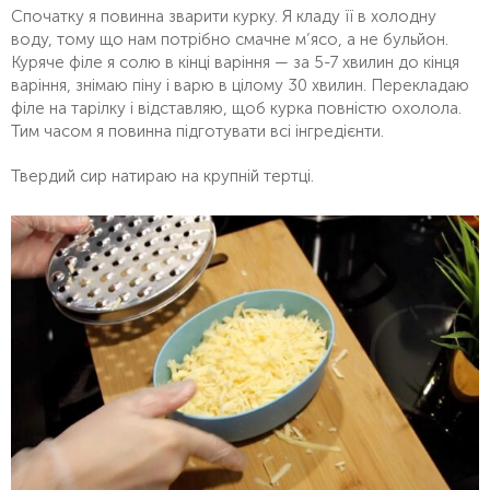
Спочатку я повинна зварити курку. Я кладу її в холодну
воду, тому що нам потрібно смачне м’ясо, а не бульйон.
Куряче філе я солю в кінці варіння — за 5-7 хвилин до кінця
варіння, знімаю піну і варю в цілому 30 хвилин. Перекладаю
філе на тарілку і відставляю, щоб курка повністю охолола.
Тим часом я повинна підготувати всі інгредієнти.
Твердий сир натираю на крупній тертці.