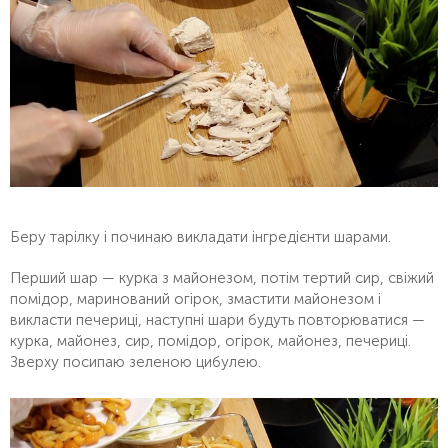
Беру тарілку і починаю викладати інгредієнти шарами.
Перший шар — курка з майонезом, потім тертий сир, свіжий
помідор, маринований огірок, змастити майонезом і
викласти печериці, наступні шари будуть повторюватися —
курка, майонез, сир, помідор, огірок, майонез, печериці.
Зверху посипаю зеленою цибулею.