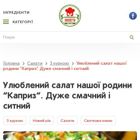
ІНГРЕДІЄНТИ
КАТЕГОРІЇ
Головна
Салати
З куркою
Улюблений салат нашої
родини “Каприз”. Дуже смачний і ситний
Улюблений салат нашої родини
“Каприз”. Дуже смачний і
ситний
З куркою
Новий рік
Салати
Святкове меню