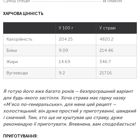
Суміш спецій
за смаком
ХАРЧОВА ЦІННІСТЬ
У 100 г
У страві
Калорійність
204.25
4820.2
Білки
9.09
214.46
Жири
14.69
346.7
Вуглеводи
9.2
217.16
Я готую його вже багато років – безпрограшний варіант
для будь-якого застілля. Хоча страва має гарну назву
«М’ясо по-генеральськи», для мене цей рецепт –
холостяцький: він дуже простий у приготуванні, швидкий
і смачний. Тим, хто ще не куштував цю страву, дуже
рекомендую її приготувати. Впевнена, вам сподобається!
ПРИГОТУВАННЯ: