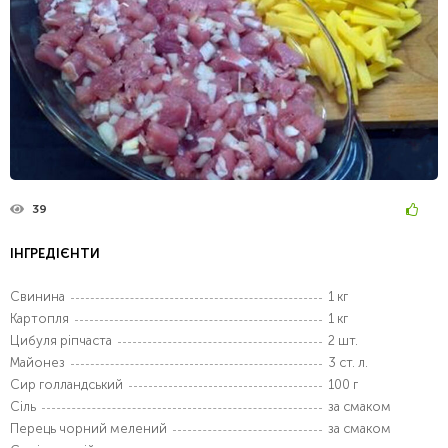
39
ІНГРЕДІЄНТИ
Свинина
1 кг
Картопля
1 кг
Цибуля ріпчаста
2 шт.
Майонез
3 ст. л.
Сир голландський
100 г
Сіль
за смаком
Перець чорний мелений
за смаком