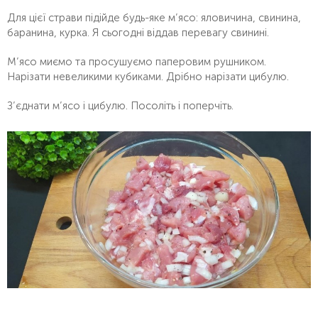
Для цієї страви підійде будь-яке м’ясо: яловичина, свинина,
баранина, курка. Я сьогодні віддав перевагу свинині.
М’ясо миємо та просушуємо паперовим рушником.
Нарізати невеликими кубиками. Дрібно нарізати цибулю.
З’єднати м’ясо і цибулю. Посоліть і поперчіть.