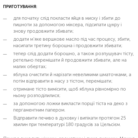
ПРИГОТУВАННЯ:
для початку слід покласти яйця в миску і збити до
пишноти за допомогою міксера, підсипати цукру і
знову продовжити збивати;
додати м’яке вершкове масло під час процесу, збити,
насипати третину борошна і продовжити збивати;
тепер слід додати борошно, а також розпушувач тісту,
ретельно перемішати й продовжити збивати, але на
малих обертах;
яблука очистити й нарізати невеликими шматочками, а
потім відправити в масу з тістом, перемішати;
отримане тісто вимісити, щоб яблука рівномірно по
ньому розподілилися;
за допомогою ложки викласти порції тіста на деко з
пергаментним папером.
Відправити печиво в духовку і випікати протягом 25
хвилин при температурі 180 градусів за Цельсієм.