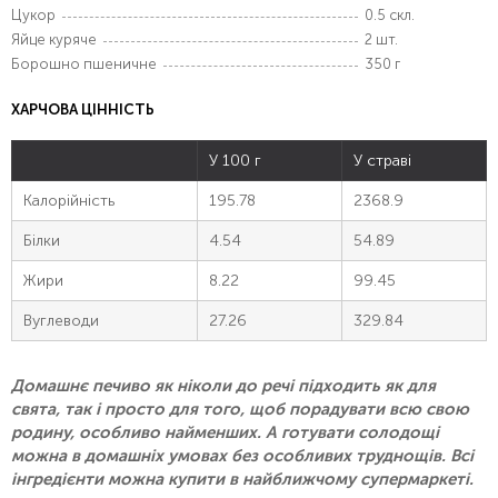
Цукор
0.5 скл.
Яйце куряче
2 шт.
Борошно пшеничне
350 г
ХАРЧОВА ЦІННІСТЬ
У 100 г
У страві
Калорійність
195.78
2368.9
Білки
4.54
54.89
Жири
8.22
99.45
Вуглеводи
27.26
329.84
Домашнє печиво як ніколи до речі підходить як для
свята, так і просто для того, щоб порадувати всю свою
родину, особливо найменших. А готувати солодощі
можна в домашніх умовах без особливих труднощів. Всі
інгредієнти можна купити в найближчому супермаркеті.