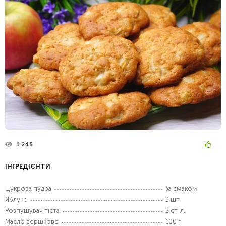
1 245
ІНГРЕДІЄНТИ
Цукрова пудра
за смаком
Яблуко
2 шт.
Розпушувач тіста
2 ст. л.
Масло вершкове
100 г