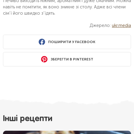
Печиво виходить ніжним, ароматним і дуже смачним. Можна
навіть не помітити, як воно зникне зі столу. Адже всі члени
сім’ї його швидко з’їдять.
Джерело:
ukr.media
ПОШИРИТИ У FACEBOOK
ЗБЕРЕГТИ В PINTEREST
Інші рецепти