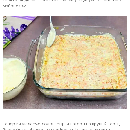
майонезом.
Тепер викладаємо солоні огірки натерті на крупній тертці.
Знадобиться 4 невеликих огірочки. Їх краще натерти