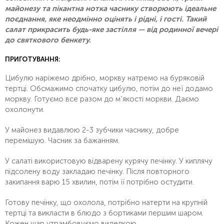
майонезу та пікантна нотка часнику створюють ідеальне
поєднання, яке неодмінно оцінять і рідні, і гості. Такий
салат прикрасить будь-яке застілля — від родинної вечері
до святкового бенкету.
ПРИГОТУВАННЯ:
Цибулю наріжемо дрібно, моркву натремо на буряковій
тертці. Обсмажимо спочатку цибулю, потім до неї додамо
моркву. Готуємо все разом до м’якості моркви. Даємо
охолонути.
У майонез видавлюю 2-3 зубчики часнику, добре
перемішую. Часник за бажанням.
У салаті використовую відварену курячу печінку. У киплячу
підсолену воду закладаю печінку. Після повторного
закипання варю 15 хвилин, потім її потрібно остудити.
Готову печінку, що охолола, потрібно натерти на крупній
тертці та викласти в блюдо з бортиками першим шаром.
Кожен шар утрамбовуємо виделкою.