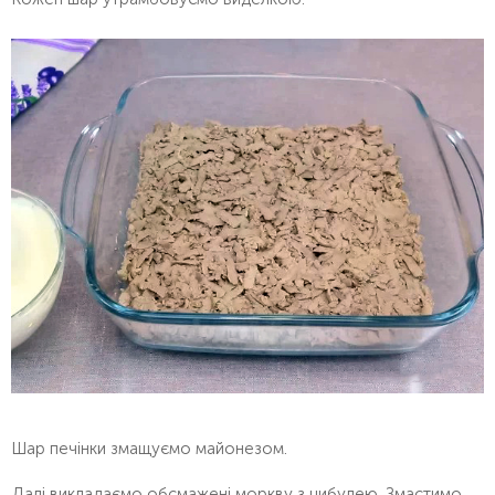
Шар печінки змащуємо майонезом.
Далі викладаємо обсмажені моркву з цибулею. Змастимо