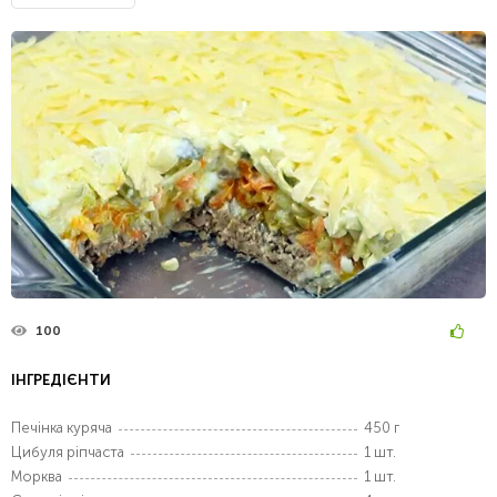
100
ІНГРЕДІЄНТИ
Печінка куряча
450 г
Цибуля ріпчаста
1 шт.
Морква
1 шт.