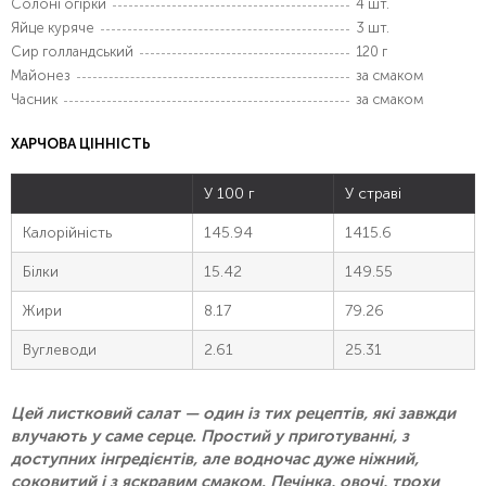
Солоні огірки
4 шт.
Яйце куряче
3 шт.
Сир голландський
120 г
Майонез
за смаком
Часник
за смаком
ХАРЧОВА ЦІННІСТЬ
У 100 г
У страві
Калорійність
145.94
1415.6
Білки
15.42
149.55
Жири
8.17
79.26
Вуглеводи
2.61
25.31
Цей листковий салат — один із тих рецептів, які завжди
влучають у саме серце. Простий у приготуванні, з
доступних інгредієнтів, але водночас дуже ніжний,
соковитий і з яскравим смаком. Печінка, овочі, трохи