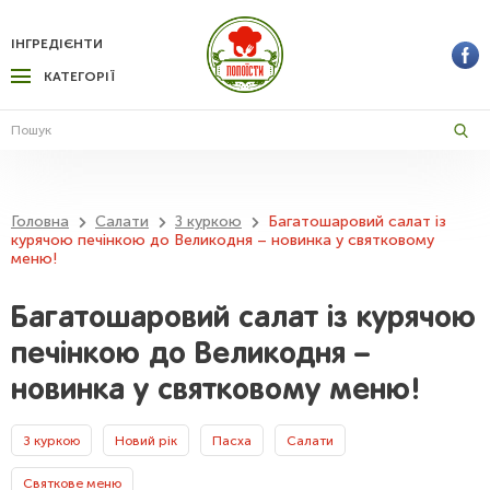
ІНГРЕДІЄНТИ
КАТЕГОРІЇ
Головна
Салати
З куркою
Багатошаровий салат із
курячою печінкою до Великодня – новинка у святковому
меню!
Багатошаровий салат із курячою
печінкою до Великодня –
новинка у святковому меню!
З куркою
Новий рік
Пасха
Салати
Святкове меню