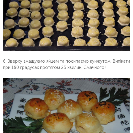
6. Зверху змащуємо яйцем та посипаємо кунжутом. Випікати
при 180 градусах протягом 25 хвилин.
Смачного!