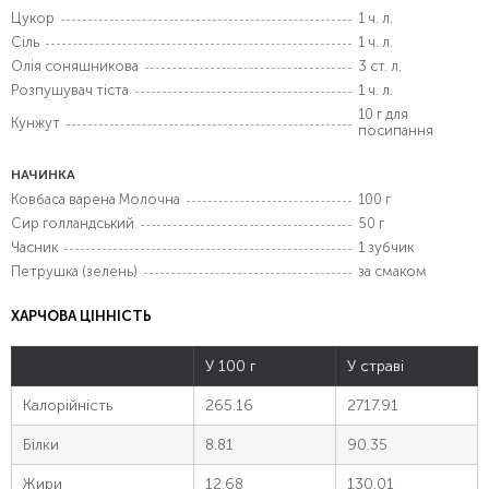
Цукор
1 ч. л.
Сіль
1 ч. л.
Олія соняшникова
3 ст. л.
Розпушувач тіста
1 ч. л.
10 г для
Кунжут
посипання
НАЧИНКА
Ковбаса варена Молочна
100 г
Сир голландський
50 г
Часник
1 зубчик
Петрушка (зелень)
за смаком
ХАРЧОВА ЦІННІСТЬ
У 100 г
У страві
Калорійність
265.16
2717.91
Білки
8.81
90.35
Жири
12.68
130.01