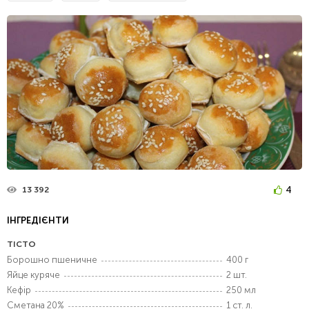
4
13 392
ІНГРЕДІЄНТИ
ТІСТО
Борошно пшеничне
400 г
Яйце куряче
2 шт.
Кефір
250 мл
Сметана 20%
1 ст. л.