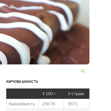
ХАРЧОВА ЦІННІСТЬ
У 100 г
У страві
Калорійність
256.74
937.1