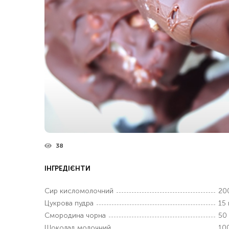
38
ІНГРЕДІЄНТИ
Сир кисломолочний
200
Цукрова пудра
15 
Смородина чорна
50 
Шоколад молочний
100