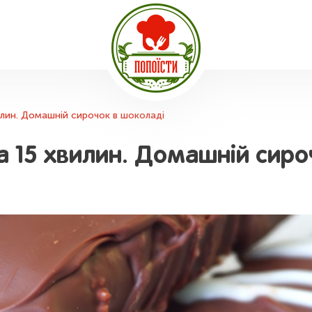
илин. Домашній сирочок в шоколаді
а 15 хвилин. Домашній сиро