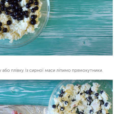
 або плівку. Із сирної маси ліпимо прямокутники.