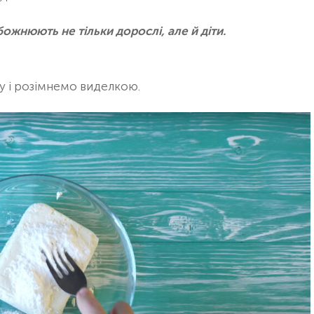
божнюють не тільки дорослі, але й діти.
у і розімнемо виделкою.