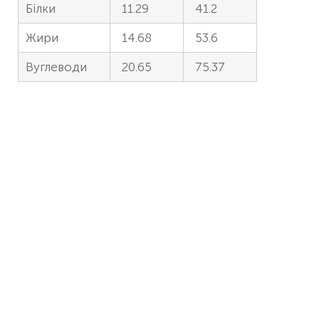
Білки
11.29
41.2
Жири
14.68
53.6
Вуглеводи
20.65
75.37