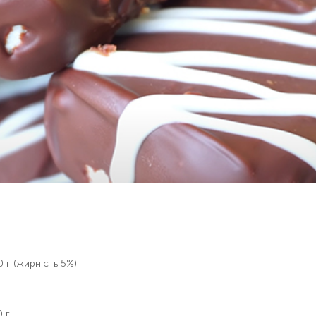
 г (жирність 5%)
г
г
 г