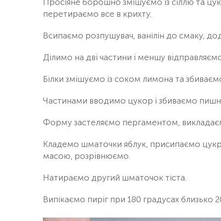
Просіяне борошно змішуємо із сіллю та цу
перетираємо все в крихту.
Всипаємо розпушувач, ванілін до смаку, до
Ділимо на дві частини і меншу відправляєм
Білки змішуємо із соком лимона та збиваєм
Частинами вводимо цукор і збиваємо пишну
Форму застеляємо пергаментом, викладає
Кладемо шматочки яблук, присипаємо цукро
масою, розрівнюємо.
Натираємо другий шматочок тіста.
Випікаємо пиріг при 180 градусах близько 2