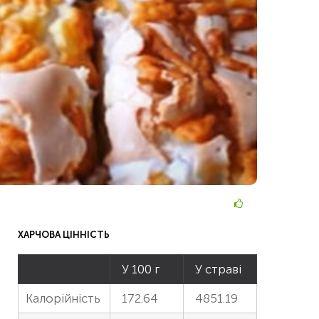
ХАРЧОВА ЦІННІСТЬ
У 100 г
У страві
Калорійність
172.64
4851.19