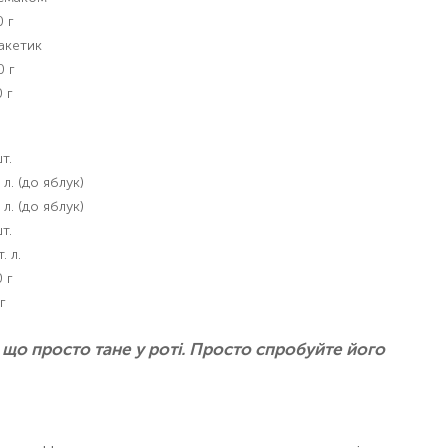
 г
акетик
0 г
 г
т.
. л. (до яблук)
. л. (до яблук)
т.
. л.
 г
г
 що просто тане у роті. Просто спробуйте його