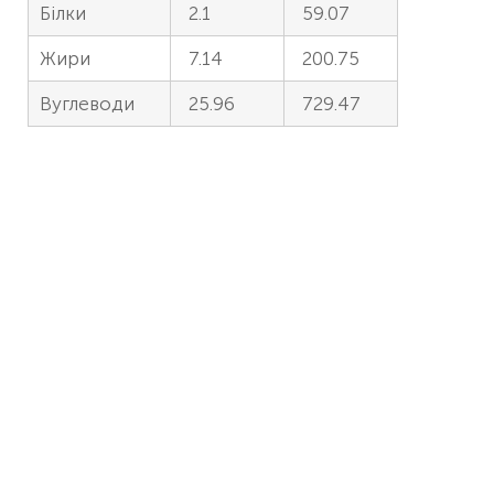
Білки
2.1
59.07
Жири
7.14
200.75
Вуглеводи
25.96
729.47