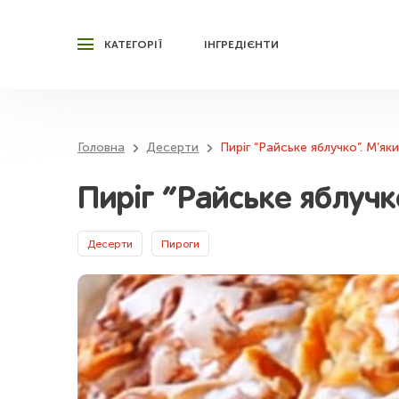
КАТЕГОРІЇ
ІНГРЕДІЄНТИ
Головна
Десерти
Пиріг “Райське яблучко”. М’я
Пиріг “Райське яблучк
Десерти
Пироги