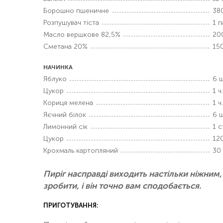
Борошно пшеничне
380
Розпушувач тіста
1 п
Масло вершкове 82,5%
20
Сметана 20%
150
НАЧИНКА
Яблуко
6 ш
Цукор
1 ч
Кориця мелена
1 ч
Яєчний білок
6 ш
Лимонний сік
1 ст
Цукор
120
Крохмаль картопляний
30 
Пиріг насправді виходить настільки ніжним,
зробити, і він точно вам сподобається.
ПРИГОТУВАННЯ: