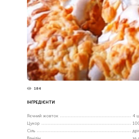
184
ІНГРЕДІЄНТИ
Яєчний жовток
4 ш
Цукор
100
Сіль
дрі
Ванілін
за