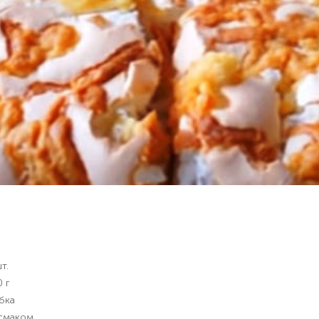
т.
 г
бка
 смаком