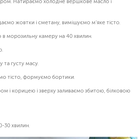
кром. Натираємо холодне вершкове масло і
даємо жовтки і сметану, вимішуємо м’яке тісто.
о в морозильну камеру на 40 хвилин.
о.
 та густу масу.
мо тісто, формуємо бортики.
м і корицею і зверху заливаємо збитою, білковою
0-30 хвилин.