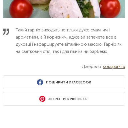
Такий гарнір виходить не тільки дуже смачним і
ароматним, а й корисним, адже ви запечете все в
духовці і нафаршируєте вітамінною масою. Гарнір як
на святковий стіл, так і для пікніка чи барбекю.
Джерело:
souspark.ru
ПОШИРИТИ У FACEBOOK
ЗБЕРЕГТИ В PINTEREST