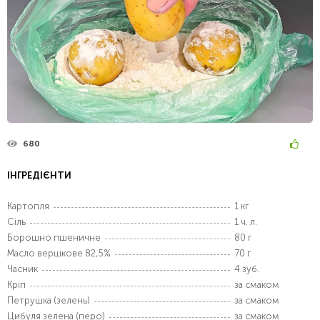
680
ІНГРЕДІЄНТИ
Картопля
1 кг
Сіль
1 ч. л.
Борошно пшеничне
80 г
Масло вершкове 82,5%
70 г
Часник
4 зуб.
Кріп
за смаком
Петрушка (зелень)
за смаком
Цибуля зелена (перо)
за смаком