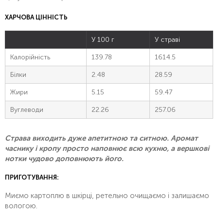
ХАРЧОВА ЦІННІСТЬ
У 100 г
У страві
Калорійність
139.78
1614.5
Білки
2.48
28.59
Жири
5.15
59.47
Вуглеводи
22.26
257.06
Страва виходить дуже апетитною та ситною. Аромат
часнику і кропу просто наповнює всю кухню, а вершкові
нотки чудово доповнюють його.
ПРИГОТУВАННЯ:
Миємо картоплю в шкірці, ретельно очищаємо і залишаємо
вологою.