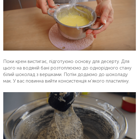
Поки крем вистигає, підготуємо основу для десерту. Для
цього на водяній бані розтоплюємо до однорідного стану
білий шоколад з вершками. Потім додаємо до шоколаду
мак. У вас повинна вийти консистенція м’якого пластиліну.