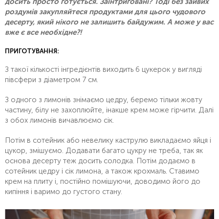
досить просто готується. Заінтриговані? Тоді без зайвих
роздумів закупляйтеся продуктами для цього чудового
десерту, який нікого не залишить байдужим. А може у вас
вже є все необхідне?!
ПРИГОТУВАННЯ:
З такої кількості інгредієнтів виходить 6 цукерок у вигляді
півсфери з діаметром 7 см.
З одного з лимонів знімаємо цедру, беремо тільки жовту
частину, білу не захоплюйте, інакше крем може гірчити. Далі
з обох лимонів вичавлюємо сік.
Потім в сотейник або невелику каструлю викладаємо яйця і
цукор, змішуємо. Додавати багато цукру не треба, так як
основа десерту теж досить солодка. Потім додаємо в
сотейник цедру і сік лимона, а також крохмаль. Ставимо
крем на плиту і, постійно помішуючи, доводимо його до
кипіння і варимо до густого стану.