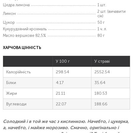
Цедра лимона
1 шт.
2 шт. (вичавити
Лимон
сік)
Цукор
50 г
Кукурудзяний крохмаль
1 ч. л.
Масло вершкове 82,5%
80 г
ХАРЧОВА ЦІННІСТЬ
У 100 г
У страві
Калорійність
298.54
2552.54
Білки
4.17
35.64
Жири
21.11
180.53
Вуглеводи
22.07
188.66
Солодкий і в той же час з кислинкою. Начебто, і цукерка,
а, начебто, і майже морозиво. Смачно, оригінально і