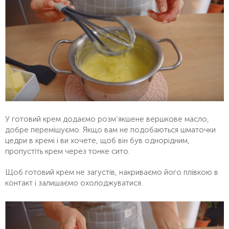
У готовий крем додаємо розм’якшене вершкове масло,
добре перемішуємо. Якщо вам не подобаються шматочки
цедри в кремі і ви хочете, щоб він був однорідним,
пропустіть крем через тонке сито.
Щоб готовий крем не загустів, накриваємо його плівкою в
контакт і залишаємо охолоджуватися.