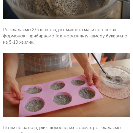
Розкладаємо 2/3 шоколадно-макової маси по стінках
формочок і прибираємо їх в морозильну камеру буквально
на 5-10 хвилин.
Потім по затверділих шоколадних формах розкладаємо