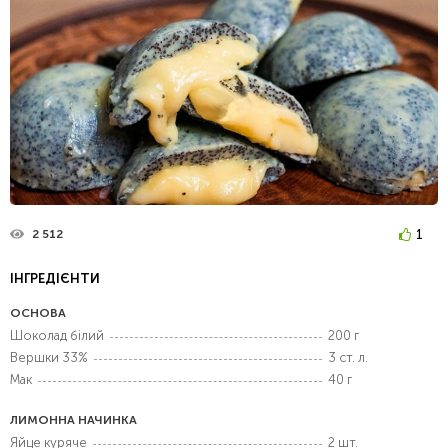
1
2 512
ІНГРЕДІЄНТИ
ОСНОВА
Шоколад білий
200 г
Вершки 33%
3 ст. л.
Мак
40 г
ЛИМОННА НАЧИНКА
Яйце куряче
2 шт.