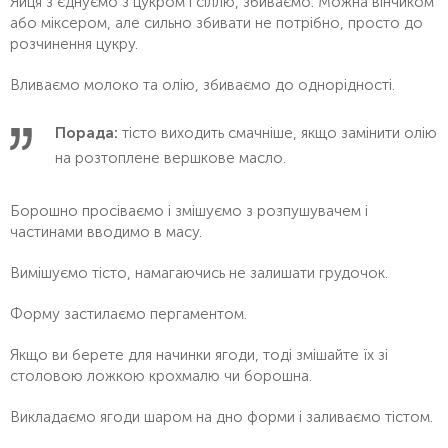
Яйця з’єднуємо з цукром і сіллю, збиваємо. Можна вінчиком
або міксером, але сильно збивати не потрібно, просто до
розчинення цукру.
Вливаємо молоко та олію, збиваємо до однорідності.
Порада:
тісто виходить смачніше, якщо замінити олію
на розтоплене вершкове масло.
Борошно просіваємо і змішуємо з розпушувачем і
частинами вводимо в масу.
Вимішуємо тісто, намагаючись не залишати грудочок.
Форму застилаємо пергаментом.
Якщо ви берете для начинки ягоди, тоді змішайте їх зі
столовою ложкою крохмалю чи борошна.
Викладаємо ягоди шаром на дно форми і заливаємо тістом.