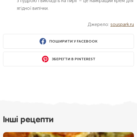
з пудрою і викладіть на пиріг – це найкращий крем для
ягідної випічки.
Джерело:
souspark.ru
ПОШИРИТИ У FACEBOOK
ЗБЕРЕГТИ В PINTEREST
Інші рецепти