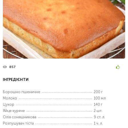
857
ІНГРЕДІЄНТИ
Борошно пшеничне
200 г
Молоко
100 мл
Цукор
140 г
Яйце куряче
2 шт.
Олія соняшникова
9 ст. л.
Розпушувач тіста
1 ч. л.