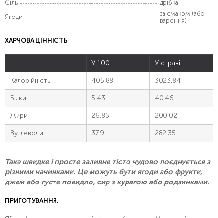
Сіль
дрібка
за смаком (або
Ягоди
варення)
ХАРЧОВА ЦІННІСТЬ
У 100 г
У страві
Калорійність
405.88
3023.84
Білки
5.43
40.46
Жири
26.85
200.02
Вуглеводи
37.9
282.35
Таке швидке і просте заливне тісто чудово поєднується з
різними начинками. Це можуть бути ягоди або фрукти,
джем або густе повидло, сир з курагою або родзинками.
ПРИГОТУВАННЯ: