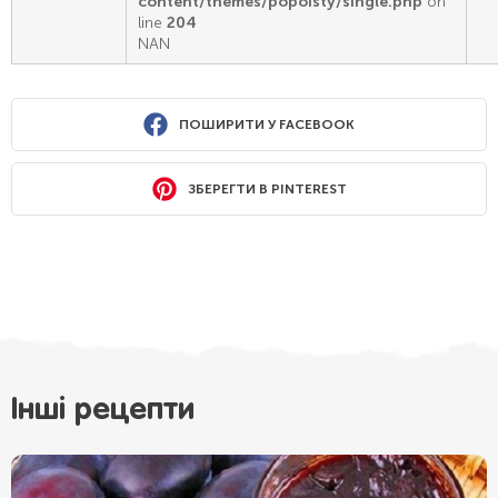
content/themes/popoisty/single.php
on
line
204
NAN
ПОШИРИТИ У FACEBOOK
ЗБЕРЕГТИ В PINTEREST
Інші рецепти