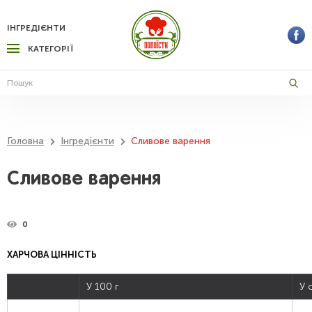
ІНГРЕДІЄНТИ
КАТЕГОРІЇ
Головна
Інгредієнти
Сливове варення
Сливове варення
0
ХАРЧОВА ЦІННІСТЬ
У 100 г
У 