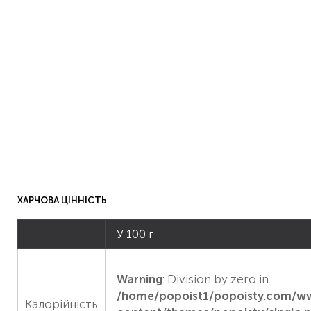
ХАРЧОВА ЦІННІСТЬ
У 100 г
Warning
: Division by zero in
/home/popoist1/popoisty.com/
Калорійність