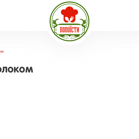
ом
олоком