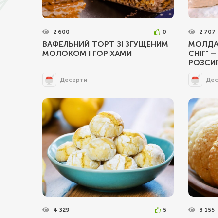
2 600
0
2 707
ВАФЕЛЬНИЙ ТОРТ ЗІ ЗГУЩЕНИМ
МОЛДА
МОЛОКОМ І ГОРІХАМИ
СНІГ” 
РОЗСИП
Десерти
Дес
4 329
5
8 155