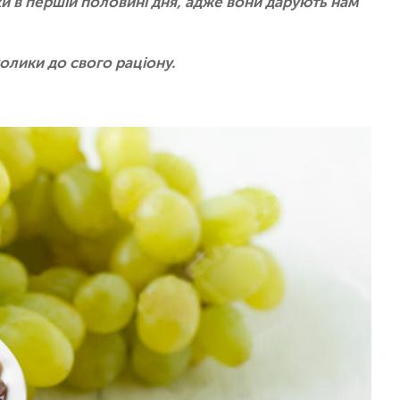
и в першій половині дня, адже вони дарують нам
олики до свого раціону.