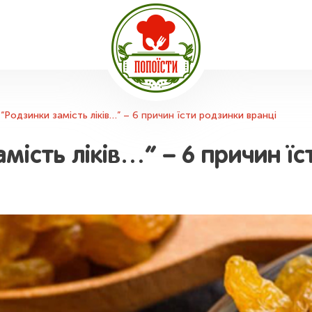
 “Родзинки замість ліків…” – 6 причин їсти родзинки вранці
амість ліків…” – 6 причин ї