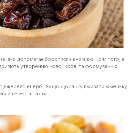
іза, яке допомагає боротися з анемією. Крім того, в
кі сприяють утворенню нової крові та формуванню
нє джерело енергії. Якщо щоранку вживати жменьку
лив енергії та сил.