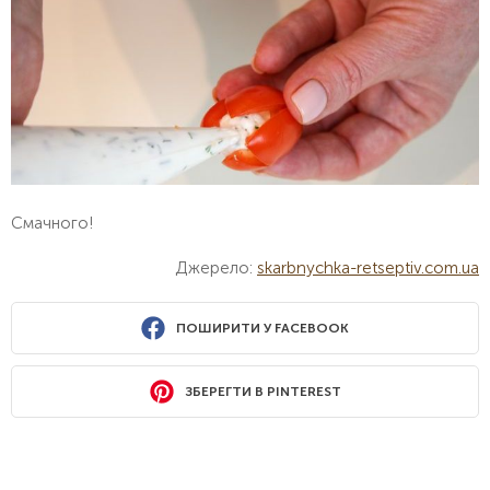
Смачного!
Джерело:
skarbnychka-retseptiv.com.ua
ПОШИРИТИ У FACEBOOK
ЗБЕРЕГТИ В PINTEREST