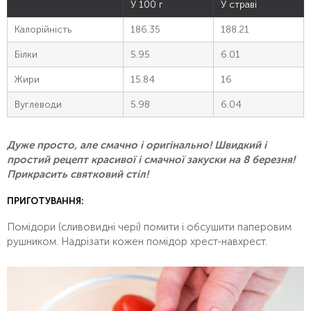
У 100 г
У страві
Калорійність
186.35
188.21
Білки
5.95
6.01
Жири
15.84
16
Вуглеводи
5.98
6.04
Дуже просто, але смачно і оригінально! Швидкий і
простий рецепт красивої і смачної закуски на 8 березня!
Прикрасить святковий стіл!
ПРИГОТУВАННЯ:
Помідори (сливовидні чері) помити і обсушити паперовим
рушником. Надрізати кожен помідор хрест-навхрест.