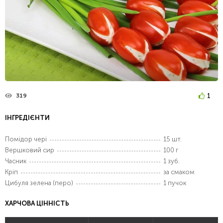
1
319
ІНГРЕДІЄНТИ
Помідор чері
15 шт.
Вершковий сир
100 г
Часник
1 зуб.
Кріп
за смаком
Цибуля зелена (перо)
1 пучок
ХАРЧОВА ЦІННІСТЬ