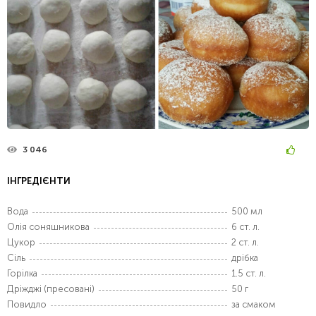
3 046
ІНГРЕДІЄНТИ
Вода
500 мл
Олія соняшникова
6 ст. л.
Цукор
2 ст. л.
Сіль
дрібка
Горілка
1.5 ст. л.
Дріжджі (пресовані)
50 г
Повидло
за смаком