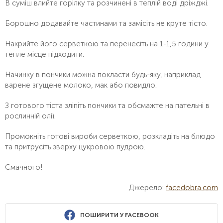
В суміш влийте горілку та розчинені в теплій воді дріжджі.
Борошно додавайте частинами та замісіть не круте тісто.
Накрийте його серветкою та перенесіть на 1-1,5 години у
тепле місце підходити.
Начинку в пончики можна покласти будь-яку, наприклад
варене згущене молоко, мак або повидло.
З готового тіста зліпіть пончики та обсмажте на пательні в
рослинній олії.
Промокніть готові вироби серветкою, розкладіть на блюдо
та притрусіть зверху цукровою пудрою.
Смачного!
Джерело:
facedobra.com
ПОШИРИТИ У FACEBOOK