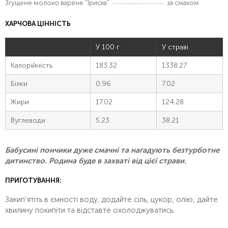
Згущене молоко варене “Іриска”
за смаком
ХАРЧОВА ЦІННІСТЬ
У 100 г
У страві
Калорійність
183.32
1338.27
Білки
0.96
7.02
Жири
17.02
124.28
Вуглеводи
5.23
38.21
Бабусині пончики дуже смачні та нагадують безтурботне
дитинство. Родина буде в захваті від цієї страви.
ПРИГОТУВАННЯ:
Закип’ятіть в ємності воду, додайте сіль, цукор, олію, дайте
хвилину покипіти та відставте охолоджуватись.