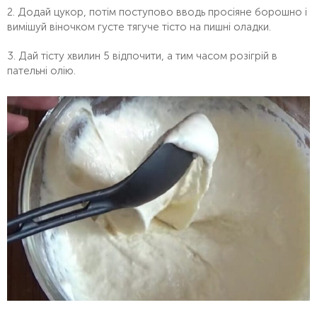
2. Додай цукор, потім поступово вводь просіяне борошно і
вимішуй віночком густе тягуче тісто на пишні оладки.
3. Дай тісту хвилин 5 відпочити, а тим часом розігрій в
пательні олію.