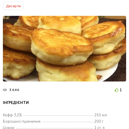
Десерти
1
3 646
ІНГРЕДІЄНТИ
Кефір 3,2%
250 мл
Борошно пшеничне
200 г
Цукор
1 ст. л.