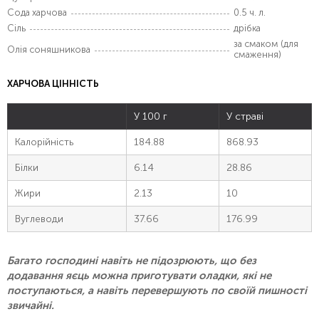
Сода харчова
0.5 ч. л.
Сіль
дрібка
за смаком (для
Олія соняшникова
смаження)
ХАРЧОВА ЦІННІСТЬ
У 100 г
У страві
Калорійність
184.88
868.93
Білки
6.14
28.86
Жири
2.13
10
Вуглеводи
37.66
176.99
Багато господині навіть не підозрюють, що без
додавання яєць можна приготувати оладки, які не
поступаються, а навіть перевершують по своїй пишності
звичайні.