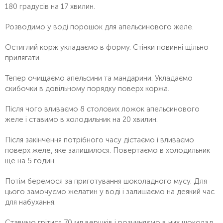
180 градусів на 17 хвилин.
Розводимо у воді порошок для апельсинового желе.
Остиглий корж укладаємо в форму. Стінки повинні щільно
прилягати.
Тепер очищаємо апельсини та мандарини. Укладаємо
скибочки в довільному порядку поверх коржа.
Після чого вливаємо 8 столових ложок апельсинового
желе і ставимо в холодильник на 20 хвилин.
Після закінчення потрібного часу дістаємо і вливаємо
поверх желе, яке залишилося. Повертаємо в холодильник
ще на 5 годин.
Потім беремося за приготування шоколадного мусу. Для
цього замочуємо желатин у воді і залишаємо на деякий час
для набухання.
Ставимо грітися 70 мл вершків і розчиняємо в них шоколад