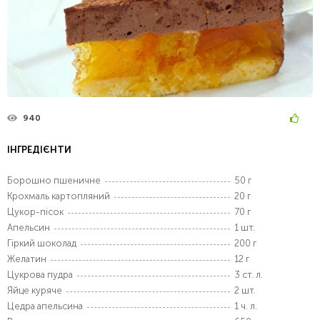
940
ІНГРЕДІЄНТИ
Борошно пшеничне
50 г
Крохмаль картопляний
20 г
Цукор-пісок
70 г
Апельсин
1 шт.
Гіркий шоколад
200 г
Желатин
12 г
Цукрова пудра
3 ст. л.
Яйце куряче
2 шт.
Цедра апельсина
1 ч. л.