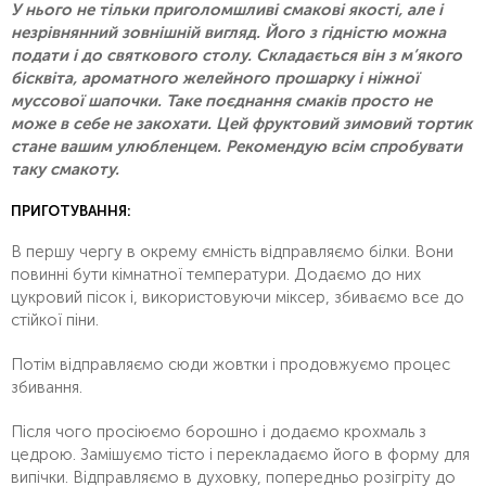
У нього не тільки приголомшливі смакові якості, але і
незрівнянний зовнішній вигляд. Його з гідністю можна
подати і до святкового столу. Складається він з м’якого
бісквіта, ароматного желейного прошарку і ніжної
муссової шапочки. Таке поєднання смаків просто не
може в себе не закохати. Цей фруктовий зимовий тортик
стане вашим улюбленцем. Рекомендую всім спробувати
таку смакоту.
ПРИГОТУВАННЯ:
В першу чергу в окрему ємність відправляємо білки. Вони
повинні бути кімнатної температури. Додаємо до них
цукровий пісок і, використовуючи міксер, збиваємо все до
стійкої піни.
Потім відправляємо сюди жовтки і продовжуємо процес
збивання.
Після чого просіюємо борошно і додаємо крохмаль з
цедрою. Замішуємо тісто і перекладаємо його в форму для
випічки. Відправляємо в духовку, попередньо розігріту до