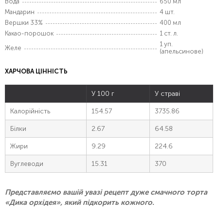
Вода
650 мл
Мандарин
4 шт.
Вершки 33%
400 мл
Какао-порошок
1 ст. л.
1 уп.
Желе
(апельсинове)
ХАРЧОВА ЦІННІСТЬ
У 100 г
У страві
Калорійність
154.57
3735.86
Білки
2.67
64.58
Жири
9.29
224.6
Вуглеводи
15.31
370
Представляємо вашій увазі рецепт дуже смачного торта
«Дика орхідея», який підкорить кожного.