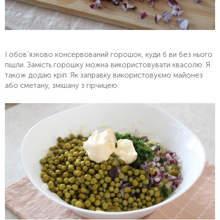
І обов’язково консервований горошок, куди б ви без нього
пішли. Замість горошку можна використовувати квасолю. Я
також додаю кріп. Як заправку використовуємо майонез
або сметану, змішану з гірчицею.