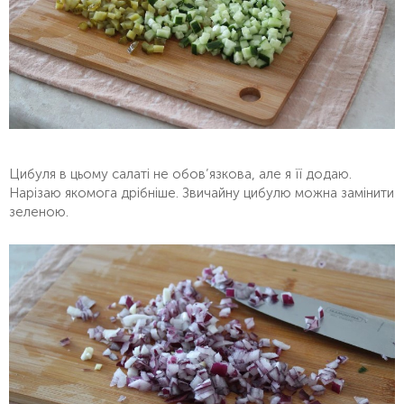
Цибуля в цьому салаті не обов’язкова, але я її додаю.
Нарізаю якомога дрібніше. Звичайну цибулю можна замінити
зеленою.