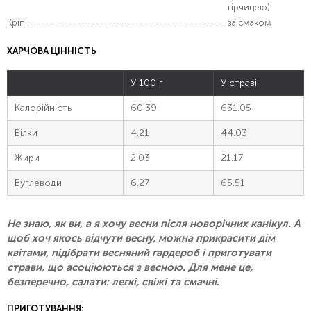
гірчицею)
Кріп
за смаком
ХАРЧОВА ЦІННІСТЬ
У 100 г
У страві
Калорійність
60.39
631.05
Білки
4.21
44.03
Жири
2.03
21.17
Вуглеводи
6.27
65.51
Не знаю, як ви, а я хочу весни після новорічних канікул. А
щоб хоч якось відчути весну, можна прикрасити дім
квітами, підібрати весняний гардероб і приготувати
страви, що асоціюються з весною. Для мене це,
безперечно, салати: легкі, свіжі та смачні.
ПРИГОТУВАННЯ: