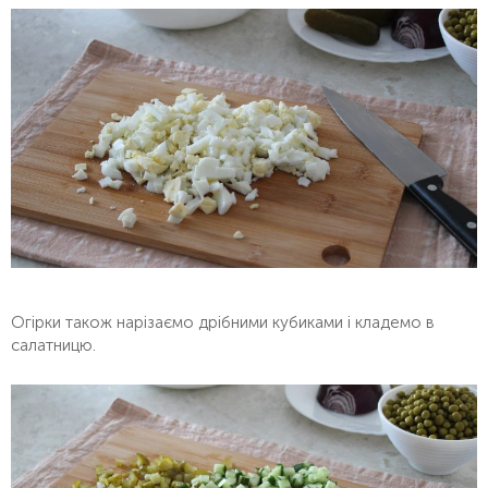
Огірки також нарізаємо дрібними кубиками і кладемо в
салатницю.