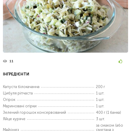
11
ІНГРЕДІЄНТИ
Капуста білокачанна
200 г
Цибуля ріпчаста
1 шт.
Огірок
1 шт.
Мариновані огірки
1 шт.
Зелений горошок консервований
400 г (1 банка)
Яйце куряче
3 шт.
за смаком (або
Майонез
сметана з