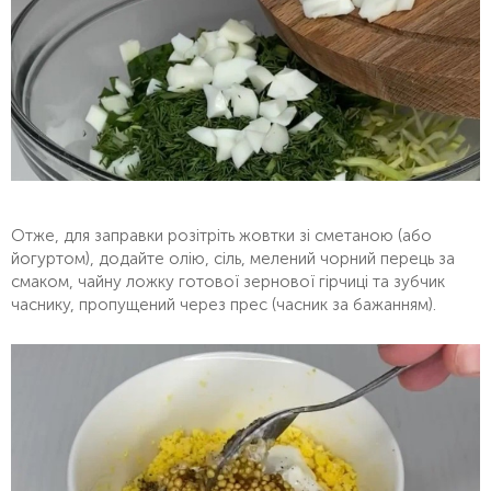
Отже, для заправки розітріть жовтки зі сметаною (або
йогуртом), додайте олію, сіль, мелений чорний перець за
смаком, чайну ложку готової зернової гірчиці та зубчик
часнику, пропущений через прес (часник за бажанням).