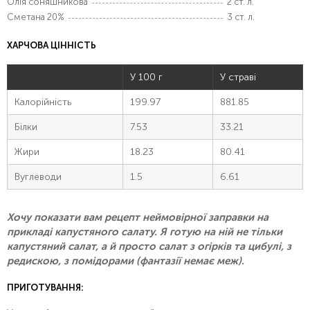
Олія соняшникова
2 ст. л.
Сметана 20%
3 ст. л.
ХАРЧОВА ЦІННІСТЬ
У 100 г
У страві
Калорійність
199.97
881.85
Білки
7.53
33.21
Жири
18.23
80.41
Вуглеводи
1.5
6.61
Хочу показати вам рецепт неймовірної заправки на
прикладі капустяного салату. Я готую на ній не тільки
капустяний салат, а й просто салат з огірків та цибулі, з
редискою, з помідорами (фантазії немає меж).
ПРИГОТУВАННЯ: