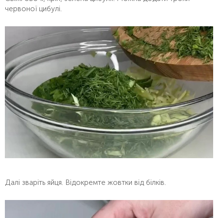
червоної цибулі.
Далі зваріть яйця. Відокремте жовтки від білків.