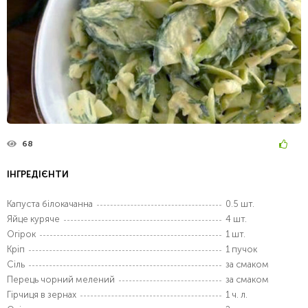
68
ІНГРЕДІЄНТИ
Капуста білокачанна
0.5 шт.
Яйце куряче
4 шт.
Огірок
1 шт.
Кріп
1 пучок
Сіль
за смаком
Перець чорний мелений
за смаком
Гірчиця в зернах
1 ч. л.