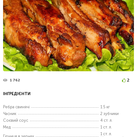
2
1 762
ІНГРЕДІЄНТИ
Ребра свинячі
1.5 кг
Часник
2 зубчики
Соєвий соус
4 ст. л.
Мед
1 ст. л.
1 ст. л.
Гірчиця в зернах