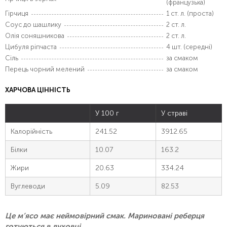
(французька)
Гірчиця
1 ст. л. (проста)
Соус до шашлику
2 ст. л.
Олія соняшникова
2 ст. л.
Цибуля ріпчаста
4 шт. (середні)
Сіль
за смаком
Перець чорний мелений
за смаком
ХАРЧОВА ЦІННІСТЬ
У 100 г
У страві
Калорійність
241.52
3912.65
Білки
10.07
163.2
Жири
20.63
334.24
Вуглеводи
5.09
82.53
Це м’ясо має неймовірний смак. Мариновані реберця
готуються в духовці.