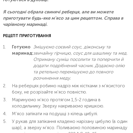
Я сьогодні обрала свинячі реберця, але ви можете
приготувати будь-яке м’ясо за цим рецептом. Справа в
чарівному маринаді.
РЕЦЕПТ ПРИГОТУВАННЯ
Готуємо
Змішуємо соєвий соус, діжонську та
маринад:
звичайну гірчицю, соус для шашлику та мед.
Отриману суміш посолити та поперчити й
додати подрібнений часник. Додаємо олію
та ретельно перемішуємо до повного
розчинення меду.
На реберцях робимо надріз між кістками з м’ясистого
боку, не розрізайте м’ясо повністю.
Маринуємо м’ясо протягом 1,5-2 година в
холодильнику. Зверху накриваємо кришкою.
М’ясо запікати на подушці з кілець цибулі.
У рукав для запікання кладемо нарізану цибулю (в один
шар), а зверху м’ясо. Поливаємо половиною маринаду