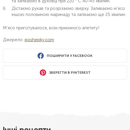
та запікаємо в духовці при 220 ° C 40-45 хвилин.
Дістаємо рукав та розрізаємо зверху. Заливаємо м’ясо
іншою половиною маринаду та запікаємо ще 25 хвилин.
М’ясо приготувалося, всім приємного апетиту!
Джерело:
poshepky.com
ПОШИРИТИ У FACEBOOK
ЗБЕРЕГТИ В PINTEREST