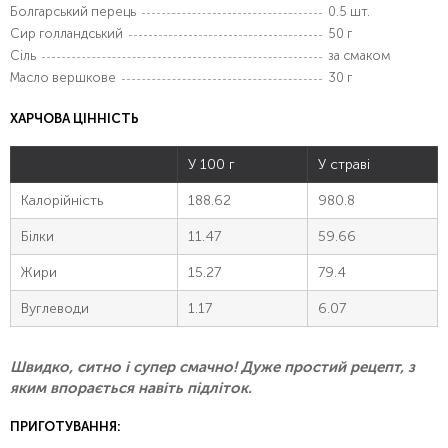
Болгарський перець
0.5 шт.
Сир голландський
50 г
Сіль
за смаком
Масло вершкове
30 г
ХАРЧОВА ЦІННІСТЬ
У 100 г
У страві
Калорійність
188.62
980.8
Білки
11.47
59.66
Жири
15.27
79.4
Вуглеводи
1.17
6.07
Швидко, ситно і супер смачно! Дуже простий рецепт, з
яким впорається навіть підліток.
ПРИГОТУВАННЯ: