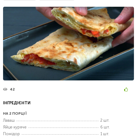
42
ІНГРЕДІЄНТИ
НА 2 ПОРЦІЇ
Лаваш
2 шт.
Яйце куряче
6 шт.
Помідор
1 шт.