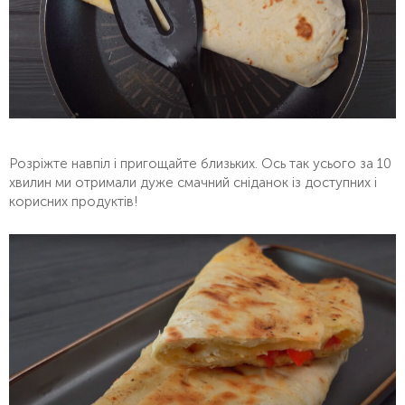
Розріжте навпіл і пригощайте близьких. Ось так усього за 10
хвилин ми отримали дуже смачний сніданок із доступних і
корисних продуктів!