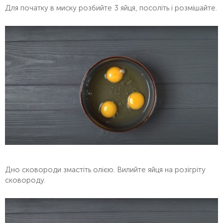
Для початку в миску розбийте 3 яйця, посоліть і розмішайте.
Дно сковороди змастіть олією. Вилийте яйця на розігріту
сковороду.