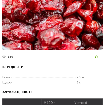
146
ІНГРЕДІЄНТИ
Вишня
2.5 кг
Цукор
1 кг
ХАРЧОВА ЦІННІСТЬ
У 100 г
У страві