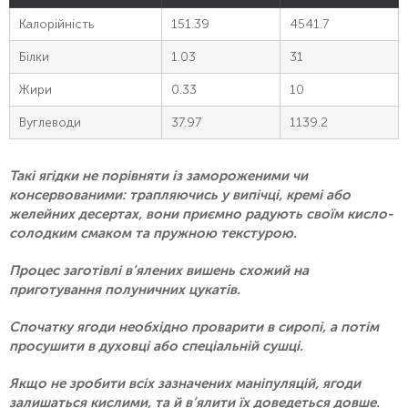
Калорійність
151.39
4541.7
Білки
1.03
31
Жири
0.33
10
Вуглеводи
37.97
1139.2
Такі ягідки не порівняти із замороженими чи
консервованими: трапляючись у випічці, кремі або
желейних десертах, вони приємно радують своїм кисло-
солодким смаком та пружною текстурою.
Процес заготівлі в’ялених вишень схожий на
приготування полуничних цукатів.
Спочатку ягоди необхідно проварити в сиропі, а потім
просушити в духовці або спеціальній сушці.
Якщо не зробити всіх зазначених маніпуляцій, ягоди
залишаться кислими, та й в’ялити їх доведеться довше.