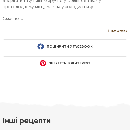
Зберігати таку вишню зручно у скляних банках у
прохолодному місці, можна у холодильнику.
Смачного!
Джерело
ПОШИРИТИ У FACEBOOK
ЗБЕРЕГТИ В PINTEREST
Інші рецепти