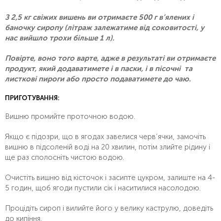
З 2,5 кг свіжих вишень ви отримаєте 500 г в’ялених і
баночку сиропу (літраж залежатиме від соковитості, у
нас вийшло трохи більше 1 л).
Повірте, воно того варте, адже в результаті ви отримаєте
продукт, який додаватимете і в паски, і в пісочні та
листкові пироги або просто подаватимете до чаю.
ПРИГОТУВАННЯ:
Вишню промийте проточною водою.
Якщо є підозри, що в ягодах завелися черв’ячки, замочіть
вишню в підсоленій воді на 20 хвилин, потім злийте рідину і
ще раз сполосніть чистою водою.
Очистіть вишню від кісточок і засипте цукром, залиште на 4-
5 годин, щоб ягоди пустили сік і наситилися насолодою.
Процідіть сироп і вилийте його у велику каструлю, доведіть
до кипіння.