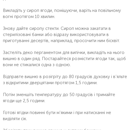
Викладіть у сироп ягоди, помішуючи, варіть на повільному
вогні протягом 10 хвилин.
Знову дайте сиропу стекти. Сироп можна закатати в
стерилізовані банки або відразу використовувати в
приготуванні десертів, наприклад, просочити ним бісквіт.
Застеліть деко пергаментом для випічки, викладіть на нього
вишню в один ряд. Постарайтеся розмістити ягоди так, щоб
вони не стикалися одна з одною.
Відправте вишню в розігріту до 80 градусів духовку і в’яльте
з відкритими дверцятами протягом 1,5 години.
Потім зменшіть температуру до 50 градусів і тримайте
ягоди ще 2,5 години.
Готові ягідки повинні бути м’якими і при натисканні не
виділяти сік.