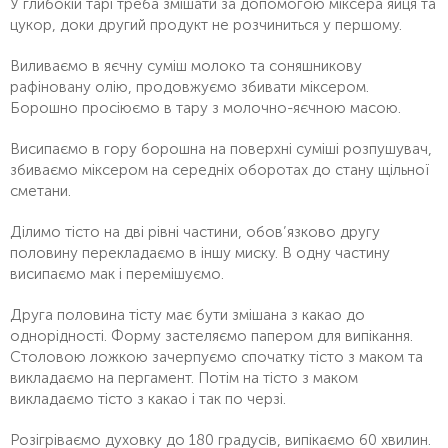
У глибокій тарі треба змішати за допомогою міксера яйця та
цукор, доки другий продукт не розчиниться у першому.
Виливаємо в яєчну суміш молоко та соняшникову
рафіновану олію, продовжуємо збивати міксером.
Борошно просіюємо в тару з молочно-яєчною масою.
Висипаємо в гору борошна на поверхні суміші розпушувач,
збиваємо міксером на середніх оборотах до стану щільної
сметани.
Ділимо тісто на дві рівні частини, обов’язково другу
половину перекладаємо в іншу миску. В одну частину
висипаємо мак і перемішуємо.
Друга половина тісту має бути змішана з какао до
однорідності. Форму застеляємо папером для випікання.
Столовою ложкою зачерпуємо спочатку тісто з маком та
викладаємо на пергамент. Потім на тісто з маком
викладаємо тісто з какао і так по черзі.
Розігріваємо духовку до 180 градусів, випікаємо 60 хвилин.