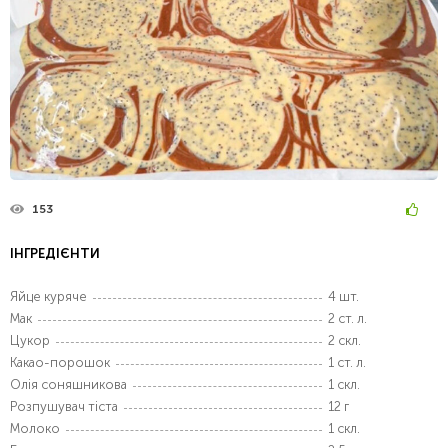
153
ІНГРЕДІЄНТИ
Яйце куряче
4 шт.
Мак
2 ст. л.
Цукор
2 скл.
Какао-порошок
1 ст. л.
Олія соняшникова
1 скл.
Розпушувач тіста
12 г
Молоко
1 скл.