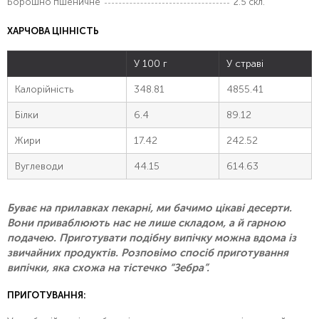
Борошно пшеничне
2.5 скл.
ХАРЧОВА ЦІННІСТЬ
У 100 г
У страві
Калорійність
348.81
4855.41
Білки
6.4
89.12
Жири
17.42
242.52
Вуглеводи
44.15
614.63
Буває на прилавках пекарні, ми бачимо цікаві десерти.
Вони приваблюють нас не лише складом, а й гарною
подачею. Приготувати подібну випічку можна вдома із
звичайних продуктів. Розповімо спосіб приготування
випічки, яка схожа на тістечко “Зебра”.
ПРИГОТУВАННЯ: