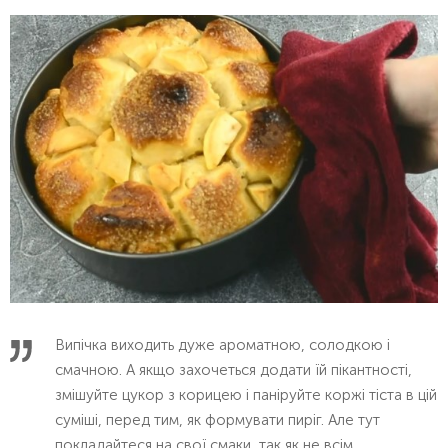
Випічка виходить дуже ароматною, солодкою і
смачною. А якщо захочеться додати їй пікантності,
змішуйте цукор з корицею і паніруйте коржі тіста в цій
суміші, перед тим, як формувати пиріг. Але тут
покладайтеся на свої смаки, так як не всім