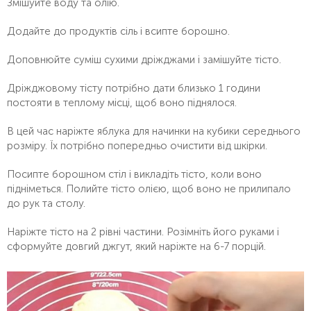
Змішуйте воду та олію.
Додайте до продуктів сіль і всипте борошно.
Доповнюйте суміш сухими дріжджами і замішуйте тісто.
Дріжджовому тісту потрібно дати близько 1 години
постояти в теплому місці, щоб воно піднялося.
В цей час наріжте яблука для начинки на кубики середнього
розміру. Їх потрібно попередньо очистити від шкірки.
Посипте борошном стіл і викладіть тісто, коли воно
підніметься. Полийте тісто олією, щоб воно не прилипало
до рук та столу.
Наріжте тісто на 2 рівні частини. Розімніть його руками і
сформуйте довгий джгут, який наріжте на 6-7 порцій.