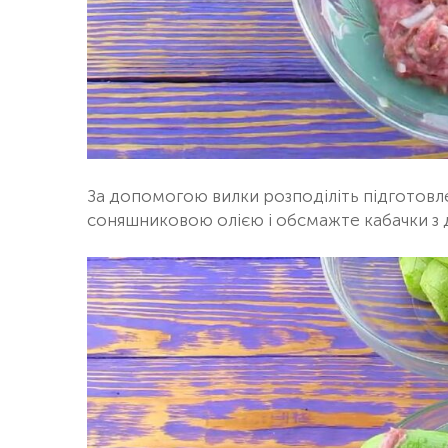
За допомогою вилки розподіліть підготовле
соняшниковою олією і обсмажте кабачки з д