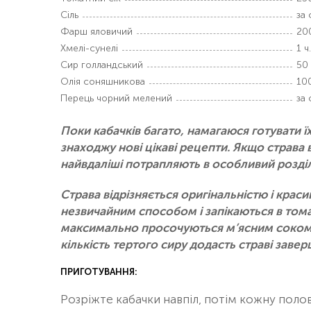
Сіль
за
Фарш яловичий
20
Хмелі-сунелі
1 ч.
Сир голландський
50 
Олія соняшникова
10
Перець чорний мелений
за
Поки кабачків багато, намагаюся готувати ї
знаходжу нові цікаві рецепти. Якщо страва 
найвдаліші потрапляють в особливий розділ
Страва відрізняється оригінальністю і кр
незвичайним способом і запікаються в тома
максимально просочуються м’ясним соком і 
кількість тертого сиру додасть страві завер
ПРИГОТУВАННЯ:
Розріжте кабачки навпіл, потім кожну полов