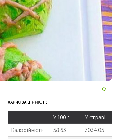
ХАРЧОВА ЦІННІСТЬ
У 100 г
У страві
Калорійність
58.63
3034.05