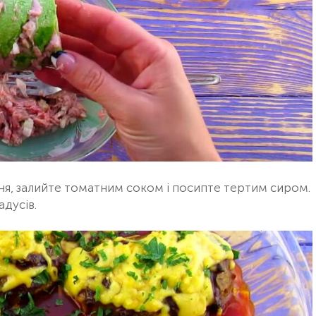
ня, залийте томатним соком і посипте тертим сиром.
адусів.