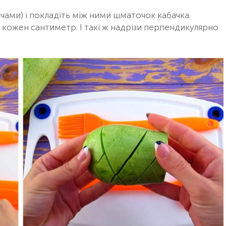
чами) і покладіть між ними шматочок кабачка.
з кожен сантиметр. І такі ж надрізи перпендикулярно