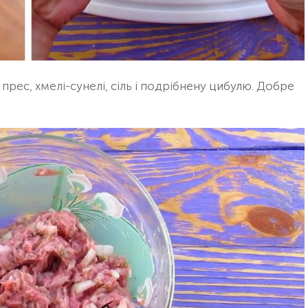
рес, хмелі-сунелі, сіль і подрібнену цибулю. Добре