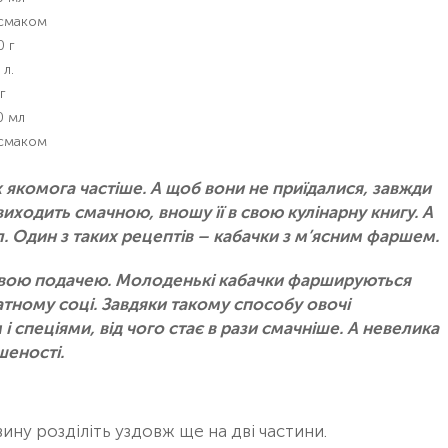
 смаком
0 г
 л.
г
0 мл
 смаком
х якомога частіше. А щоб вони не приїдалися, завжди
виходить смачною, вношу її в свою кулінарну книгу. А
. Один з таких рецептів – кабачки з м’ясним фаршем.
асивою подачею. Молоденькі кабачки фаршируються
тному соці. Завдяки такому способу овочі
спеціями, від чого стає в рази смачніше. А невелика
шеності.
ину розділіть уздовж ще на дві частини.