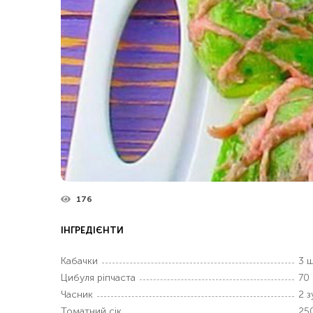
176
ІНГРЕДІЄНТИ
Кабачки
3 ш
Цибуля ріпчаста
70 
Часник
2 з
Томатний сік
25