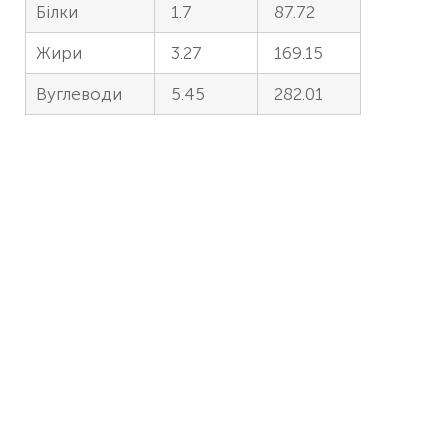
Білки
1.7
87.72
Жири
3.27
169.15
Вуглеводи
5.45
282.01