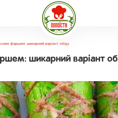
ясним фаршем: шикарний варіант обіду
ршем: шикарний варіант об