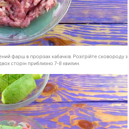
ний фарш в прорізах кабачків. Розігрійте сковороду з
вох сторін приблизно 7-8 хвилин.