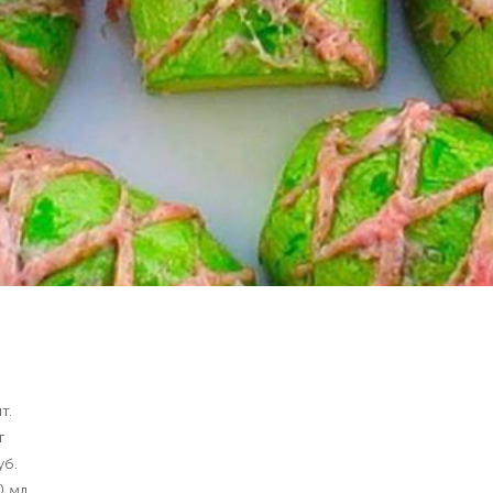
т.
г
уб.
0 мл