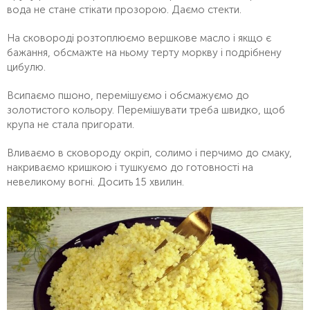
вода не стане стікати прозорою. Даємо стекти.
На сковороді розтоплюємо вершкове масло і якщо є
бажання, обсмажте на ньому терту моркву і подрібнену
цибулю.
Всипаємо пшоно, перемішуємо і обсмажуємо до
золотистого кольору. Перемішувати треба швидко, щоб
крупа не стала пригорати.
Вливаємо в сковороду окріп, солимо і перчимо до смаку,
накриваємо кришкою і тушкуємо до готовності на
невеликому вогні. Досить 15 хвилин.