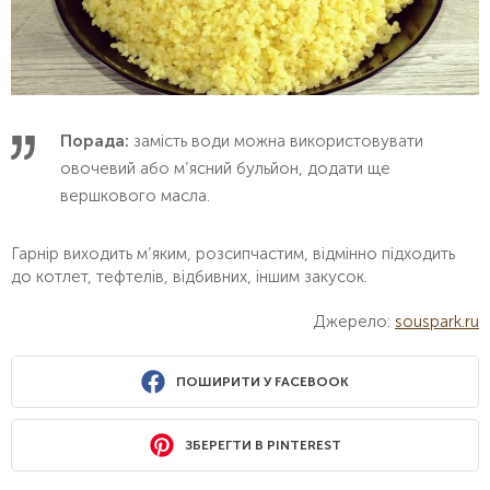
Порада:
замість води можна використовувати
овочевий або м’ясний бульйон, додати ще
вершкового масла.
Гарнір виходить м’яким, розсипчастим, відмінно підходить
до котлет, тефтелів, відбивних, іншим закусок.
Джерело:
souspark.ru
ПОШИРИТИ У FACEBOOK
ЗБЕРЕГТИ В PINTEREST