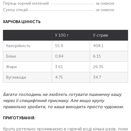
Перець чорний мелений
за смаком
Суміш спецій
за смаком
ХАРЧОВА ЦІННІСТЬ
У 100 г
У страві
Калорійність
55.9
408.1
Білки
0.84
6.15
Жири
3.61
26.35
Вуглеводи
4.75
34.7
Багато господинь не люблять готувати пшеничну кашу
через її специфічний присмаку. Але якщо крупу
правильно зробити, то каша виходить просто чудовою.
ПРИГОТУВАННЯ:
Крупу ретельно промиваємо в гарячій воді кілька разів, поки