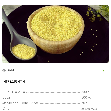
844
ІНГРЕДІЄНТИ
Пшоняна каша
200 г
Вода
500 мл
Масло вершкове 82,5%
30 г
Сіль
за смаком