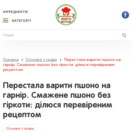
ІНГРЕДІЄНТИ
КАТЕГОРІЇ
Головна
Основні страви
Перестала варити пшоно на
гарнір. Смажене пшоно без гіркоти: ділюся перевіреним
рецептом
Перестала варити пшоно на
гарнір. Смажене пшоно без
гіркоти: ділюся перевіреним
рецептом
Основні страви