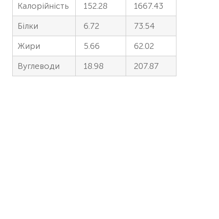
Калорійність
152.28
1667.43
Білки
6.72
73.54
Жири
5.66
62.02
Вуглеводи
18.98
207.87