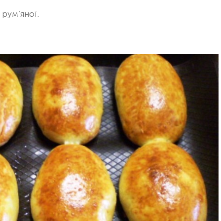
рум’яної.