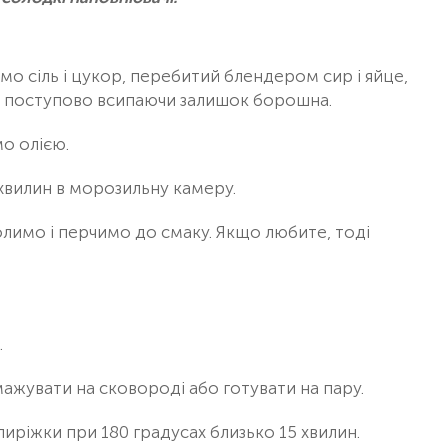
мо сіль і цукор, перебитий блендером сир і яйце,
, поступово всипаючи залишок борошна.
о олією.
 хвилин в морозильну камеру.
лимо і перчимо до смаку. Якщо любите, тоді
.
мажувати на сковороді або готувати на пару.
иріжки при 180 градусах близько 15 хвилин.