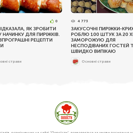
0
4 773
ІДКАЗАЛА, ЯК ЗРОБИТИ
ЗАКУСОЧНІ ПИРІЖКИ-КРИХ
 НАЧИНКУ ДЛЯ ПИРІЖКІВ.
РОБЛЮ 100 ШТУК ЗА 20 Х
ЗПРОГРАШНІ РЕЦЕПТИ
ЗАМОРОЖУЮ ДЛЯ
КИ
НЕСПОДІВАНИХ ГОСТЕЙ 
ШВИДКО ВИПІКАЮ
овні страви
Основні страви
алів, розміщенних на сайті “Попоїсти”, дозволяється за умови посилання н