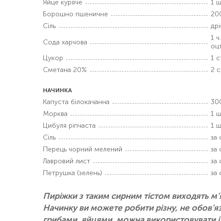
Яйце куряче
1 ш
Борошно пшеничне
20
Сіль
дрі
1 ч
Сода харчова
оц
Цукор
1 ст
Сметана 20%
2 с
НАЧИНКА
Капуста білокачанна
30
Морква
1 ш
Цибуля ріпчаста
1 ш
Сіль
за
Перець чорний мелений
за
Лавровий лист
за
Петрушка (зелень)
за
Пиріжки з таким сирним тістом виходять м
Начинку ви можете робити різну, не обов’я
грибами, яйцями, можна використовувати і