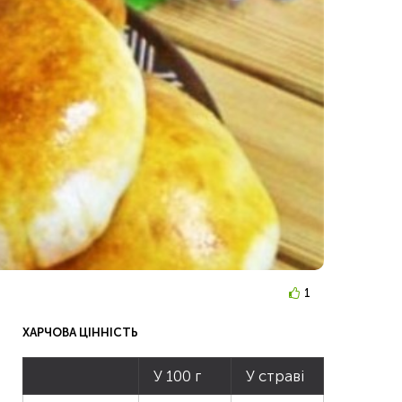
1
ХАРЧОВА ЦІННІСТЬ
У 100 г
У страві