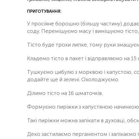
ПРИГОТУВАННЯ:
У просіяне борошно (більшу частину) додає
соду. Перемішуємо масу і вимішуємо тісто
Тісто буде трохи липке, тому руки змащуєм
Кладемо тісто в пакет і відправляємо на 15
Тушкуємо цибулю з морквою і капустою, со
додайте ще й зелені. Охолоджуємо.
Ділимо тісто на 16 шматочків.
Формуємо пиріжки з капустяною начинкою
Такі пиріжки можна запікати в духовці, обс
Деко застилаємо пергаментом і запікаємо п