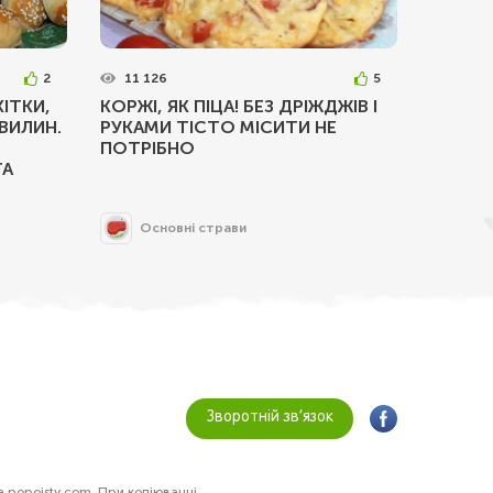
2
11 126
5
ІТКИ,
КОРЖІ, ЯК ПІЦА! БЕЗ ДРІЖДЖІВ І
ВИЛИН.
РУКАМИ ТІСТО МІСИТИ НЕ
ПОТРІБНО
ТА
Основні страви
Зворотній зв’язок
а popoisty.com. При копіюванні