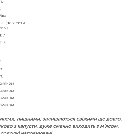
т.
0 г
бка
. л. (погасити
том)
. л.
т. л.
0 г
т.
т.
 смаком
 смаком
 смаком
 смаком
’якими, пишними, залишаються свіжими ще довго.
зково з капусти, дуже смачно виходить з м’ясом,
 солодкі наповнювачі.