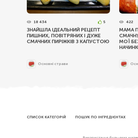
18 434
5
422
ЗНАЙШЛА ІДЕАЛЬНИЙ РЕЦЕПТ
МАМА П
ПИШНИХ, ПОВІТРЯНИХ І ДУЖЕ
СМАЧНУ
СМАЧНИХ ПИРІЖКІВ З КАПУСТОЮ
МОЇ БЕ
НАЧИН
Основні страви
Осн
СПИСОК КАТЕГОРІЙ
ПОШУК ПО ІНГРЕДІЄНТАХ
Використання будь-яких матері