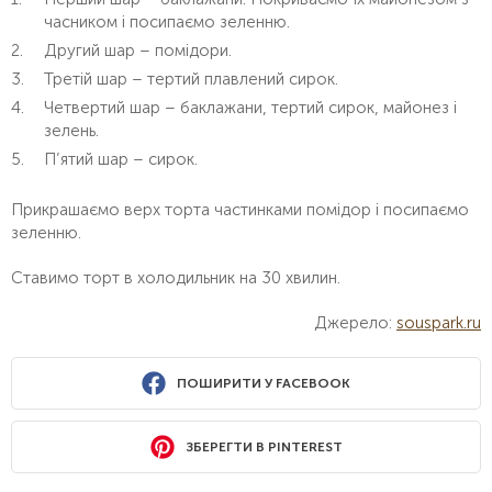
часником і посипаємо зеленню.
Другий шар – помідори.
Третій шар – тертий плавлений сирок.
Четвертий шар – баклажани, тертий сирок, майонез і
зелень.
П’ятий шар – сирок.
Прикрашаємо верх торта частинками помідор і посипаємо
зеленню.
Ставимо торт в холодильник на 30 хвилин.
Джерело:
souspark.ru
ПОШИРИТИ У FACEBOOK
ЗБЕРЕГТИ В PINTEREST