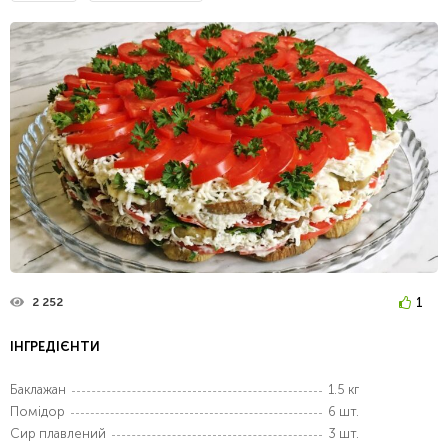
1
2 252
ІНГРЕДІЄНТИ
Баклажан
1.5 кг
Помідор
6 шт.
Сир плавлений
3 шт.