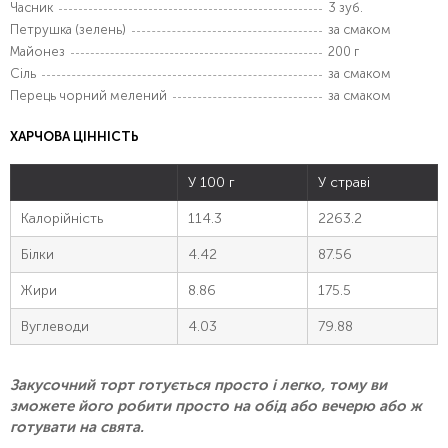
Часник
3 зуб.
Петрушка (зелень)
за смаком
Майонез
200 г
Сіль
за смаком
Перець чорний мелений
за смаком
ХАРЧОВА ЦІННІСТЬ
У 100 г
У страві
Калорійність
114.3
2263.2
Білки
4.42
87.56
Жири
8.86
175.5
Вуглеводи
4.03
79.88
Закусочний торт готується просто і легко, тому ви
зможете його робити просто на обід або вечерю або ж
готувати на свята.