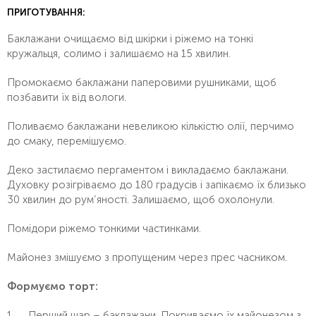
ПРИГОТУВАННЯ:
Баклажани очищаємо від шкірки і ріжемо на тонкі
кружальця, солимо і залишаємо на 15 хвилин.
Промокаємо баклажани паперовими рушниками, щоб
позбавити їх від вологи.
Поливаємо баклажани невеликою кількістю олії, перчимо
до смаку, перемішуємо.
Деко застилаємо пергаментом і викладаємо баклажани.
Духовку розігріваємо до 180 градусів і запікаємо їх близько
30 хвилин до рум’яності. Залишаємо, щоб охолонули.
Помідори ріжемо тонкими частинками.
Майонез змішуємо з пропущеним через прес часником.
Формуємо торт:
Перший шар – баклажани. Покриваємо їх майонезом з