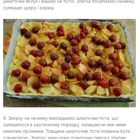
шматочки яблук і вишню на тісто. Злегка посипаємо начинку
сумішшю цукру і кориці.
8. Зверху на начинку викладаємо шматочки тіста, що
залишилося в хаотичному порядку, залишаючи між ними
невеликі проміжки. Товщина шматочків тіста повинна бути
однаковою. Зверху змащуємо поверхню пирога збитим