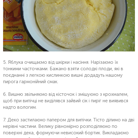
5. Яблука очищаємо від шкірки і насіння. Нарізаємо їх
тонкими часточками. Бажано взяти солодкі плоди, які в
поєднанні з легкою кислинкою вишні додадуть нашому
пирога гармонійний смак.
6. Вишню звільняємо від кісточок і змішуємо з крохмалем,
щоб при випічці не виділявся зайвий сік і пиріг не виявився
надто вологим.
7. Деко застилаємо папером для випічки. Тісто ділимо на дві
нерівні частини. Велику рівномірно розподіляємо по
поверхні дека, формуючи невисокий бортик. Викладаємо