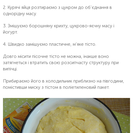
2. Курячі яйця розтираємо з цукром до об’єднання в
однорідну масу.
3. Змішуємо борошняну крихту, цукрово-яєчну масу і
йогурт.
4. Швидко замішуємо пластичне, м’яке тісто.
Довго місити пісочне тісто не можна, інакше воно
затягнеться і втратить свою розсипчасту структуру при
випічці.
Прибираємо його в холодильник приблизно на півгодини,
помістивши миску з тістом в поліетиленовий пакет.