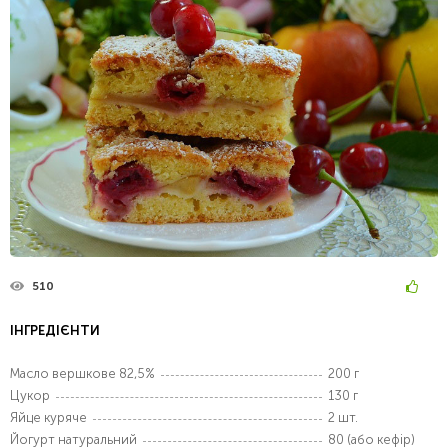
510
ІНГРЕДІЄНТИ
Масло вершкове 82,5%
200 г
Цукор
130 г
Яйце куряче
2 шт.
Йогурт натуральний
80 (або кефір)