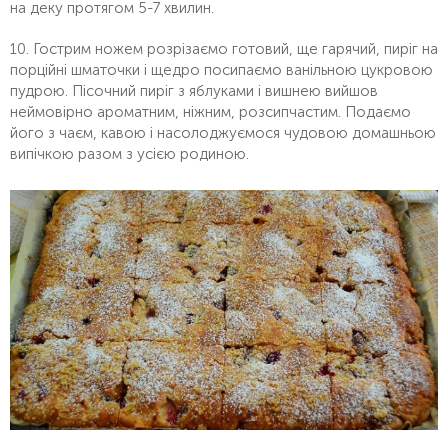
на деку протягом 5-7 хвилин.
10. Гострим ножем розрізаємо готовий, ще гарячий, пиріг на
порційні шматочки і щедро посипаємо ванільною цукровою
пудрою. Пісочний пиріг з яблуками і вишнею вийшов
неймовірно ароматним, ніжним, розсипчастим. Подаємо
його з чаєм, кавою і насолоджуємося чудовою домашньою
випічкою разом з усією родиною.