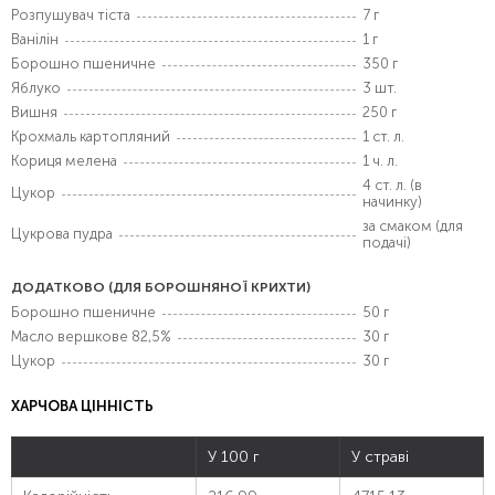
Розпушувач тіста
7 г
Ванілін
1 г
Борошно пшеничне
350 г
Яблуко
3 шт.
Вишня
250 г
Крохмаль картопляний
1 ст. л.
Кориця мелена
1 ч. л.
4 ст. л. (в
Цукор
начинку)
за смаком (для
Цукрова пудра
подачі)
ДОДАТКОВО (ДЛЯ БОРОШНЯНОЇ КРИХТИ)
Борошно пшеничне
50 г
Масло вершкове 82,5%
30 г
Цукор
30 г
ХАРЧОВА ЦІННІСТЬ
У 100 г
У страві