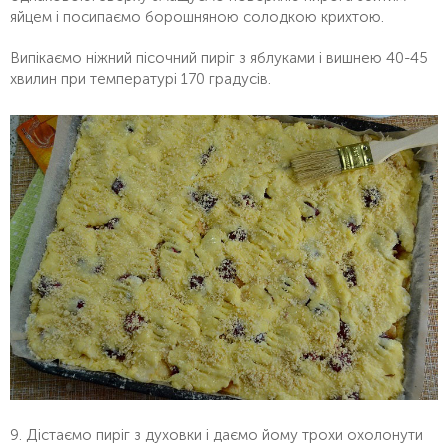
яйцем і посипаємо борошняною солодкою крихтою.
Випікаємо ніжний пісочний пиріг з яблуками і вишнею 40-45
хвилин при температурі 170 градусів.
9. Дістаємо пиріг з духовки і даємо йому трохи охолонути