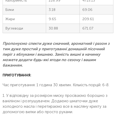
Калорійність
216.99
4715.13
Білки
3.18
69.06
Жири
9.65
209.61
Вуглеводи
30.88
671.07
Пропонуємо спекти дуже смачний, ароматний і разом з
тим дуже простий у приготуванні домашній пісочний
пиріг з яблуками і вишнею. Замість вишні в начинку
можете додати будь-які ягоди по сезону і вашим
бажанням.
ПРИГОТУВАННЯ:
Час приготування: 1 година 30 хвилин. Кількість порцій: 6-8.
1. У відповідну за розміром миску просіваємо борошно з
ваніліном і розпушувачем. Додаємо шматочки дуже
холодного масла і перетираємо все в масляну крихту за
допомогою вилки або просто руками.