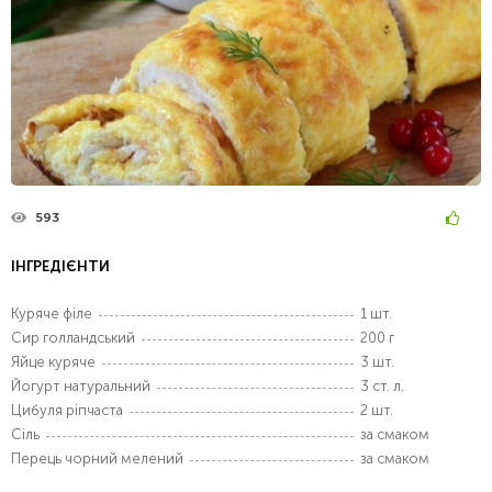
593
ІНГРЕДІЄНТИ
Куряче філе
1 шт.
Сир голландський
200 г
Яйце куряче
3 шт.
Йогурт натуральний
3 ст. л.
Цибуля ріпчаста
2 шт.
Сіль
за смаком
Перець чорний мелений
за смаком