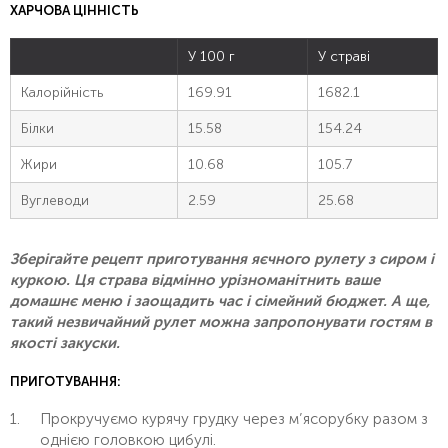
ХАРЧОВА ЦІННІСТЬ
У 100 г
У страві
Калорійність
169.91
1682.1
Білки
15.58
154.24
Жири
10.68
105.7
Вуглеводи
2.59
25.68
Зберігайте рецепт приготування яєчного рулету з сиром і
куркою. Ця страва відмінно урізноманітнить ваше
домашнє меню і заощадить час і сімейний бюджет. А ще,
такий незвичайний рулет можна запропонувати гостям в
якості закуски.
ПРИГОТУВАННЯ:
Прокручуємо курячу грудку через м’ясорубку разом з
однією головкою цибулі.