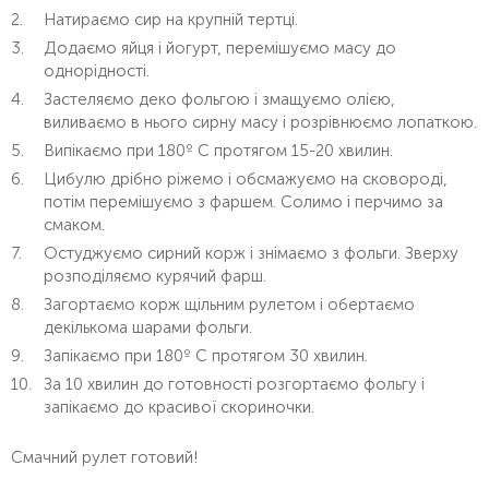
Натираємо сир на крупній тертці.
Додаємо яйця і йогурт, перемішуємо масу до
однорідності.
Застеляємо деко фольгою і змащуємо олією,
виливаємо в нього сирну масу і розрівнюємо лопаткою.
Випікаємо при 180º C протягом 15-20 хвилин.
Цибулю дрібно ріжемо і обсмажуємо на сковороді,
потім перемішуємо з фаршем. Солимо і перчимо за
смаком.
Остуджуємо сирний корж і знімаємо з фольги. Зверху
розподіляємо курячий фарш.
Загортаємо корж щільним рулетом і обертаємо
декількома шарами фольги.
Запікаємо при 180º С протягом 30 хвилин.
За 10 хвилин до готовності розгортаємо фольгу і
запікаємо до красивої скориночки.
Смачний рулет готовий!