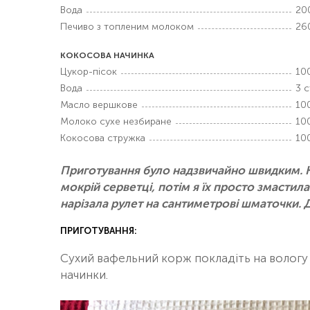
Вода
20
Печиво з топленим молоком
26
КОКОСОВА НАЧИНКА
Цукор-пісок
100
Вода
3 с
Масло вершкове
100
Молоко сухе незбиране
100
Кокосова стружка
100
Приготування було надзвичайно швидким. Ко
мокрій серветці, потім я їх просто змастил
нарізала рулет на сантиметрові шматочки.
ПРИГОТУВАННЯ:
Сухий вафельний корж покладіть на вологу с
начинки.