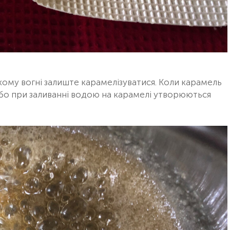
бкому вогні залиште карамелізуватися. Коли карамель
, бо при заливанні водою на карамелі утворюються