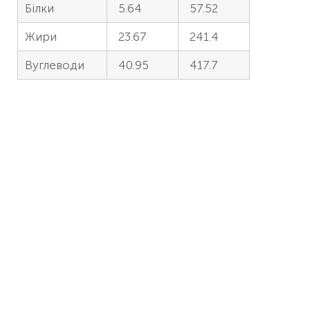
Білки
5.64
57.52
Жири
23.67
241.4
Вуглеводи
40.95
417.7