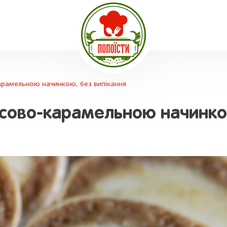
арамельною начинкою, без випікання
осово-карамельною начинко