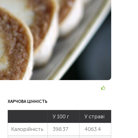
ХАРЧОВА ЦІННІСТЬ
У 100 г
У страві
Калорійність
398.37
4063.4