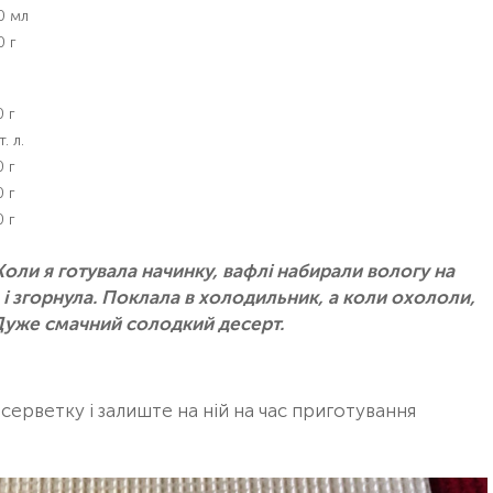
0 мл
0 г
 г
т. л.
 г
 г
 г
ли я готувала начинку, вафлі набирали вологу на
а і згорнула. Поклала в холодильник, а коли охололи,
 Дуже смачний солодкий десерт.
ерветку і залиште на ній на час приготування