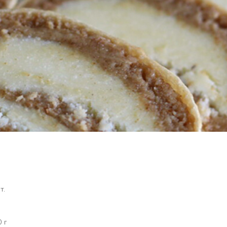
т.
 г