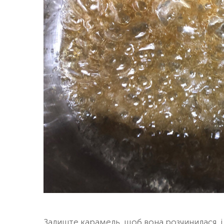
Залиште карамель, щоб вона розчинилася, і 