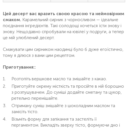
Цей десерт вас вразить своєю красою та неймовірним
смаком.
Карамельний сирник з чорносливом — ідеальне
поєднання інгредієнтів. Такі солодощі хочеться їсти знову і
знову. Нещодавно спробували на ювілеї у подруги, а тепер
це мій улюблений десерт.
Смакувати цим сирником наодинці було б дуже егоїстично,
тому я ділюся з вами цим рецептом.
Приготування::
Розтопіть вершкове масло та змішайте з какао.
Приготуйте окрему місткість та просійте в ній борошно
з розпушувачем. До суміші додайте сметану та цукор,
ретельно перемішайте.
Отриману суміш змішайте з шоколадним маслом та
замісіть тісто.
Візьміть форму для запікання та застеліть її
пергаментом. Викладіть зверху тісто, формуючи дно і