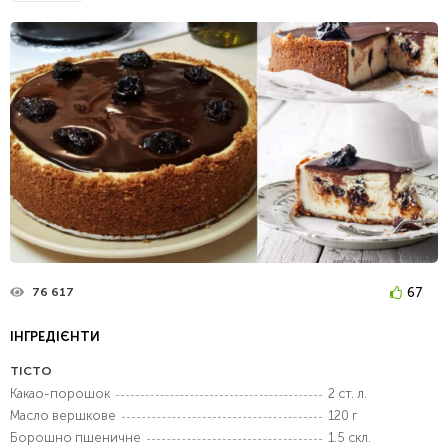
67
76 617
ІНГРЕДІЄНТИ
ТІСТО
Какао-порошок
2 ст. л.
Масло вершкове
120 г
Борошно пшеничне
1.5 скл.