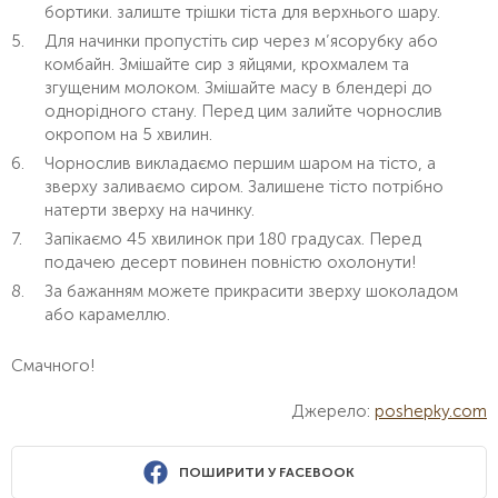
бортики. залиште трішки тіста для верхнього шару.
Для начинки пропустіть сир через м’ясорубку або
комбайн. Змішайте сир з яйцями, крохмалем та
згущеним молоком. Змішайте масу в блендері до
однорідного стану. Перед цим залийте чорнослив
окропом на 5 хвилин.
Чорнослив викладаємо першим шаром на тісто, а
зверху заливаємо сиром. Залишене тісто потрібно
натерти зверху на начинку.
Запікаємо 45 хвилинок при 180 градусах. Перед
подачею десерт повинен повністю охолонути!
За бажанням можете прикрасити зверху шоколадом
або карамеллю.
Смачного!
Джерело:
poshepky.com
ПОШИРИТИ У FACEBOOK