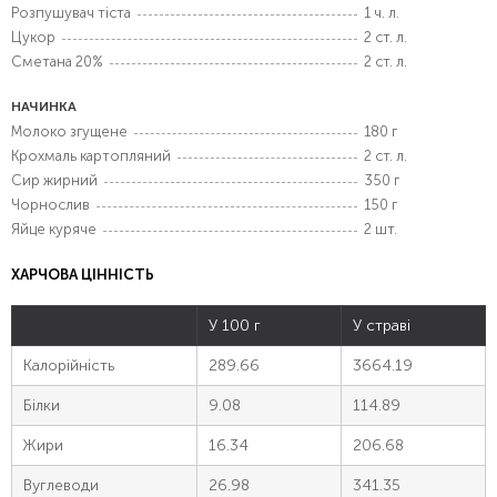
Розпушувач тіста
1 ч. л.
Цукор
2 ст. л.
Сметана 20%
2 ст. л.
НАЧИНКА
Молоко згущене
180 г
Крохмаль картопляний
2 ст. л.
Сир жирний
350 г
Чорнослив
150 г
Яйце куряче
2 шт.
ХАРЧОВА ЦІННІСТЬ
У 100 г
У страві
Калорійність
289.66
3664.19
Білки
9.08
114.89
Жири
16.34
206.68
Вуглеводи
26.98
341.35