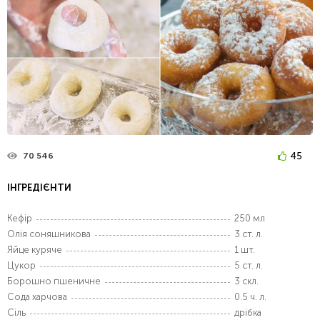
45
70 546
ІНГРЕДІЄНТИ
Кефір
250 мл
Олія соняшникова
3 ст. л.
Яйце куряче
1 шт.
Цукор
5 ст. л.
Борошно пшеничне
3 скл.
Сода харчова
0.5 ч. л.
Сіль
дрібка