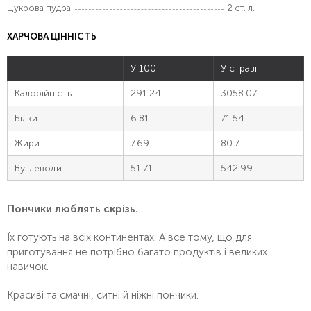
Цукрова пудра
2 ст. л.
ХАРЧОВА ЦІННІСТЬ
У 100 г
У страві
Калорійність
291.24
3058.07
Білки
6.81
71.54
Жири
7.69
80.7
Вуглеводи
51.71
542.99
Пончики люблять скрізь.
Їх готують на всіх континентах. А все тому, що для
приготування не потрібно багато продуктів і великих
навичок.
Красиві та смачні, ситні й ніжні пончики.