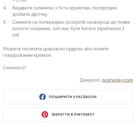
Видавити склянкою з тіста кружечки, посередині
зробити дірочку.
Смажити на попередньо розігрітій сковороді до появи
золотої скоринки, олії має бути багато (приблизно 1
см).
Можете посипати цукровою пудрою або полити
глазурованим кремом.
Смачного!
Джерело:
poshepky.com
ПОШИРИТИ У FACEBOOK
ЗБЕРЕГТИ В PINTEREST