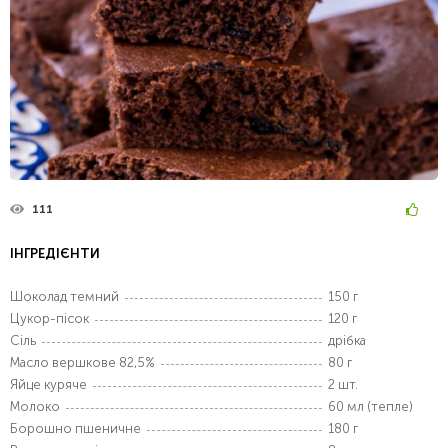
111
ІНГРЕДІЄНТИ
Шоколад темний
150 г
Цукор-пісок
120 г
Сіль
дрібка
Масло вершкове 82,5%
80 г
Яйце куряче
2 шт.
Молоко
60 мл (тепле)
Борошно пшеничне
180 г