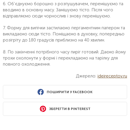
6. Об’єднуємо борошно з розпушувачем, перемішуємо та
вводимо в основну масу. Замішуємо тісто. Після чого
відправляємо сюди чорнослив і знову перемішуємо.
7. Форму для випічки застилаємо пергаментним папером та
викладаємо сюди тісто. Поміщаємо в духовку, попередньо
розігріту до 180 градусів приблизно на 40 хвилин.
8. По закінченні потрібного часу пиріг готовий. Даємо йому
трохи охолонути у формі і перекладаємо на тарілку для
повного охолодження.
Джерело:
ideireceptov.ru
ПОШИРИТИ У FACEBOOK
ЗБЕРЕГТИ В PINTEREST