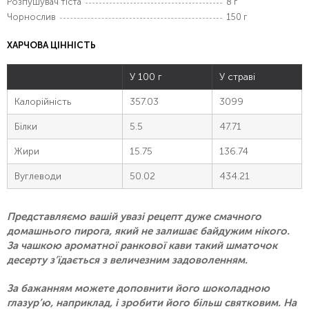
Розпушувач тіста
8 г
Чорнослив
150 г
ХАРЧОВА ЦІННІСТЬ
У 100 г
У страві
Калорійність
357.03
3099
Білки
5.5
47.71
Жири
15.75
136.74
Вуглеводи
50.02
434.21
Представляємо вашій увазі рецепт дуже смачного
домашнього пирога, який не залишає байдужим нікого.
За чашкою ароматної ранкової кави такий шматочок
десерту з’їдається з величезним задоволенням.
За бажанням можете доповнити його шоколадною
глазур’ю, наприклад, і зробити його більш святковим. На