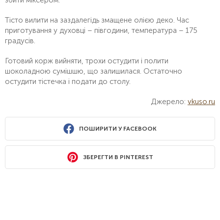
Тісто вилити на заздалегідь змащене олією деко. Час
приготування у духовці – півгодини, температура – 175
градусів.
Готовий корж вийняти, трохи остудити і полити
шоколадною сумішшю, що залишилася. Остаточно
остудити тістечка і подати до столу.
Джерело:
vkuso.ru
ПОШИРИТИ У FACEBOOK
ЗБЕРЕГТИ В PINTEREST