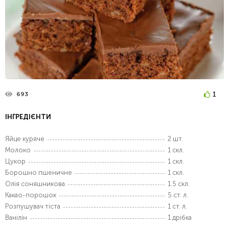
1
693
ІНГРЕДІЄНТИ
Яйце куряче
2 шт.
Молоко
1 скл.
Цукор
1 скл.
Борошно пшеничне
1 скл.
Олія соняшникова
1.5 скл.
Какао-порошок
5 ст. л.
Розпушувач тіста
1 ст. л.
Ванілін
1 дрібка