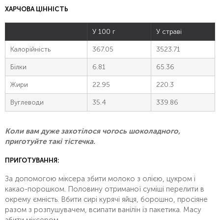
ХАРЧОВА ЦІННІСТЬ
У 100 г
У страві
Калорійність
367.05
3523.71
Білки
6.81
65.36
Жири
22.95
220.3
Вуглеводи
35.4
339.86
Коли вам дуже захотілося чогось шоколадного,
приготуйте такі тістечка.
ПРИГОТУВАННЯ:
За допомогою міксера збити молоко з олією, цукром і
какао-порошком. Половину отриманої суміші перелити в
окрему ємність. Вбити сирі курячі яйця, борошно, просіяне
разом з розпушувачем, всипати ванілін із пакетика. Масу
збити міксером.