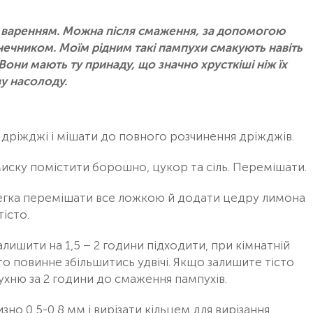
 варенням. Можна після смаження, за допомогою
нечником. Моїм рідним такі пампухи смакують навіть
ни мають ту принаду, що значно хрусткіші ніж їх
у насолоду.
 дріжджі і мішати до повного розчинення дріжджів.
иску помістити борошно, цукор та сіль. Перемішати.
егка перемішати все ложкою й додати цедру лимона
тісто.
лишити на 1,5 – 2 години підходити, при кімнатній
сто повинне збільшитись удвічі. Якщо залишите тісто
кухню за 2 години до смаження пампухів.
но 0,5-0,8 мм і вирізати кільцем для вирізання