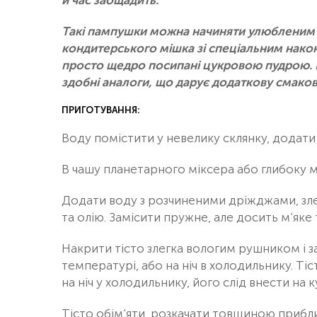
й час заощадить.
Такі пампушки можна начиняти улюбленим
кондитерського мішка зі спеціальним нако
просто щедро посипані цукровою пудрою. Во
здобні аналоги, що дарує додаткову смаков
ПРИГОТУВАННЯ:
Воду помістити у невелику склянку, додати
В чашу планетарного міксера або глибоку м
Додати воду з розчиненими дріжджами, зл
та олію. Замісити пружне, але досить м’яке 
Накрити тісто злегка вологим рушником і за
температурі, або на ніч в холодильнику. Ті
на ніч у холодильнику, його слід внести на 
Тісто обім’яти, розкачати товщиною приблиз