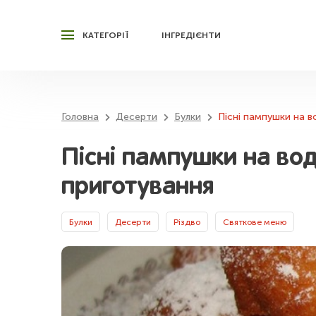
КАТЕГОРІЇ
ІНГРЕДІЄНТИ
Головна
Десерти
Булки
Пісні пампушки на в
Пісні пампушки на вод
приготування
Булки
Десерти
Різдво
Святкове меню