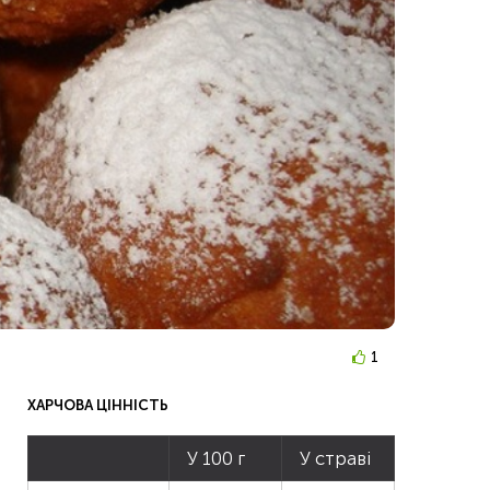
1
ХАРЧОВА ЦІННІСТЬ
У 100 г
У страві