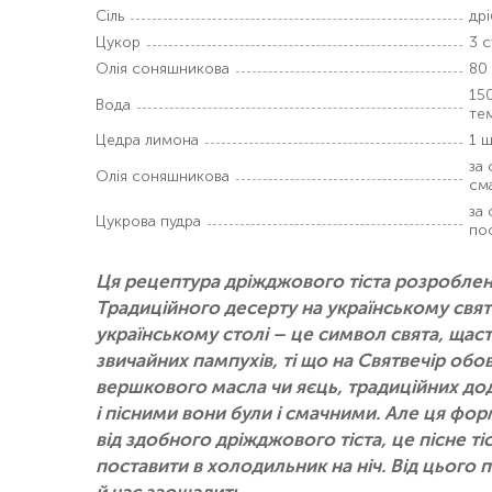
Сіль
дрі
Цукор
3 с
Олія соняшникова
80
150
Вода
те
Цедра лимона
1 ш
за 
Олія соняшникова
см
за 
Цукрова пудра
по
Ця рецептура дріжджового тіста розроблена
Традиційного десерту на українському свят
українському столі – це символ свята, щастя
звичайних пампухів, ті що на Святвечір обо
вершкового масла чи яєць, традиційних дод
і пісними вони були і смачними. Але ця форм
від здобного дріжджового тіста, це пісне ті
поставити в холодильник на ніч. Від цього 