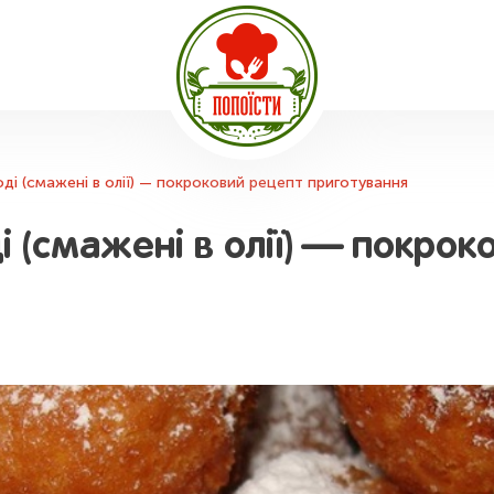
оді (смажені в олії) — покроковий рецепт приготування
і (смажені в олії) — покрок