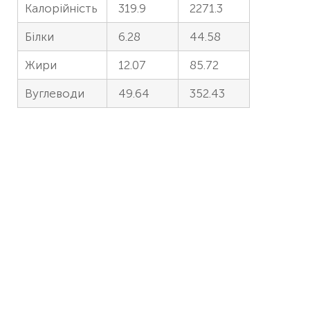
Калорійність
319.9
2271.3
Білки
6.28
44.58
Жири
12.07
85.72
Вуглеводи
49.64
352.43