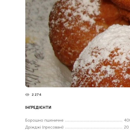
2 274
ІНГРЕДІЄНТИ
Борошно пшеничне
40
Дріжджі (пресовані)
20 