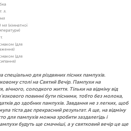
бка
т. л.
 мл
 мл (кімнатної
мператури)
т.
смаком (для
аження)
смаком (для
сипання)
 спеціально для різдвяних пісних пампухів.
ковому столі на Святий Вечір. Пампухи на
, вічного, солодкого життя. Тільки на відміну від
в’язкового повинні бути пісними, тобто без молока,
атків до здобних пампухів. Завдання не з легких, щоб
ула тіста дає прекрасний результат. А ще, на відміну
сто для пампухів можна зробити заздалегідь і
пампухи будуть ще смачніші, а у святковий вечір це ще