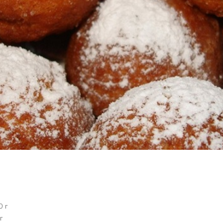
0 г
г