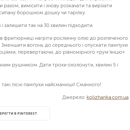
 разом, вимісити і знову розкачати та вирізати
исипану борошном дошку чи тарілку.
 залишити так на 30 хвилин підходити.
о в фритюрниці нагріти рослинну олію до розпеченого
. Зменшити вогонь до середнього і опускати пампухи
ціями, перевертаючи, до рівномірного «рум’янцю».
нним рушником. Дати трохи охолонути, хвилин 5 і
такі пісні пампухи найсмачніші! Смачного!
Джерело:
kolizhanka.com.ua
ЕРЕГТИ В PINTEREST