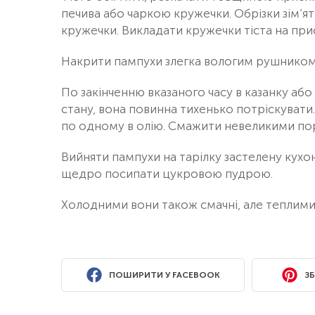
печива або чаркою кружечки. Обрізки зім’яти
кружечки. Викладати кружечки тіста на пр
Накрити пампухи злегка вологим рушником і
По закінченню вказаного часу в казанку аб
стану, вона повинна тихенько потріскувати
по одному в олію. Смажити невеликими пор
Вийняти пампухи на тарілку застелену кухо
щедро посипати цукровою пудрою.
Холодними вони також смачні, але теплими 
ПОШИРИТИ У FACEBOOK
ЗБ