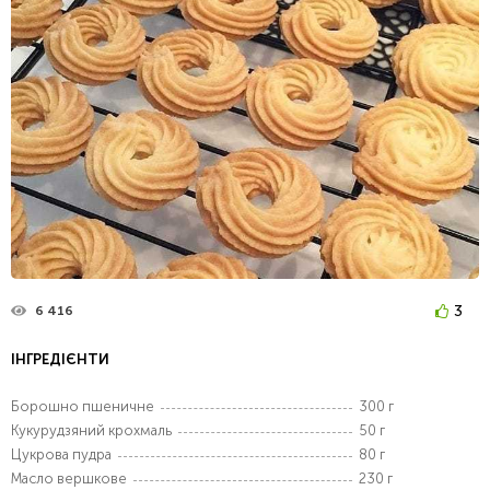
3
6 416
ІНГРЕДІЄНТИ
Борошно пшеничне
300 г
Кукурудзяний крохмаль
50 г
Цукрова пудра
80 г
Масло вершкове
230 г