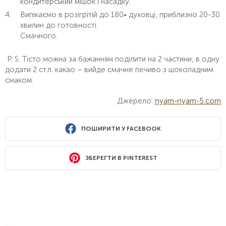
кондитерський мішок і насадку.
Випікаємо в розігрітій до 180• духовці, приблизно 20-30
хвилин до готовності.
Смачного.
P. S. Тісто можна за бажанням поділити на 2 частини, в одну
додати 2 ст.л. какао – вийде смачне печиво з шоколадним
смаком.
Джерело:
nyam-nyam-5.com
ПОШИРИТИ У FACEBOOK
ЗБЕРЕГТИ В PINTEREST