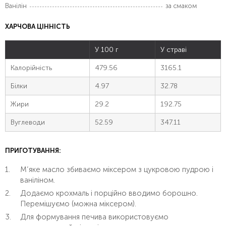
Ванілін
за смаком
ХАРЧОВА ЦІННІСТЬ
У 100 г
У страві
Калорійність
479.56
3165.1
Білки
4.97
32.78
Жири
29.2
192.75
Вуглеводи
52.59
347.11
ПРИГОТУВАННЯ:
М’яке масло збиваємо міксером з цукровою пудрою і
ваніліном.
Додаємо крохмаль і порційно вводимо борошно.
Перемішуємо (можна міксером).
Для формування печива використовуємо