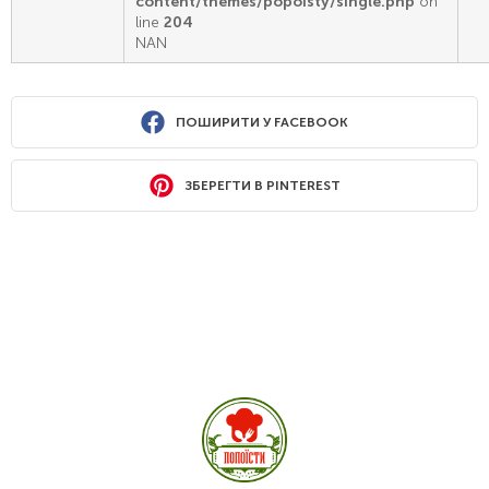
content/themes/popoisty/single.php
on
line
204
NAN
ПОШИРИТИ У FACEBOOK
ЗБЕРЕГТИ В PINTEREST