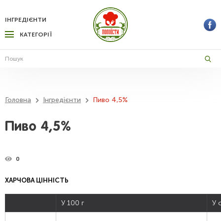
ІНГРЕДІЄНТИ
КАТЕГОРІЇ
Головна
Інгредієнти
Пиво 4,5%
Пиво 4,5%
0
ХАРЧОВА ЦІННІСТЬ
У 100 г
У 