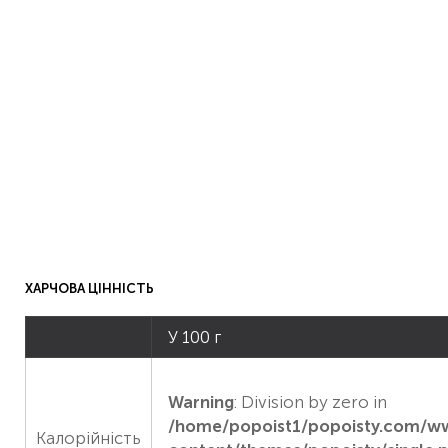
ХАРЧОВА ЦІННІСТЬ
У 100 г
Warning
: Division by zero in
/home/popoist1/popoisty.com/
Калорійність