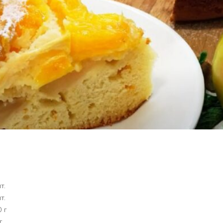
т.
т.
 г
г