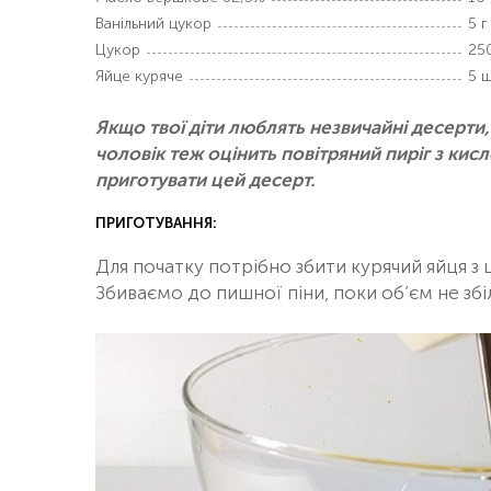
Ванільний цукор
5 г
Цукор
250
Яйце куряче
5 ш
Якщо твої діти люблять незвичайні десерти,
чоловік теж оцінить повітряний пиріг з к
приготувати цей десерт.
ПРИГОТУВАННЯ:
Для початку потрібно збити курячий яйця 
Збиваємо до пишної піни, поки об’єм не збіл