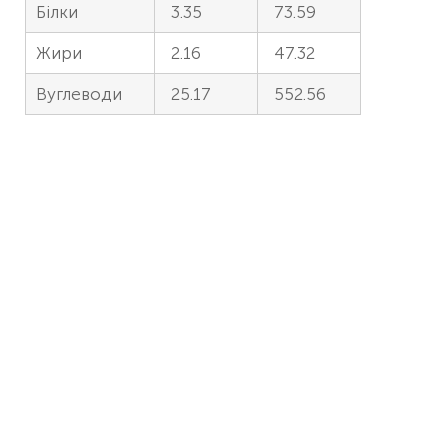
Білки
3.35
73.59
Жири
2.16
47.32
Вуглеводи
25.17
552.56