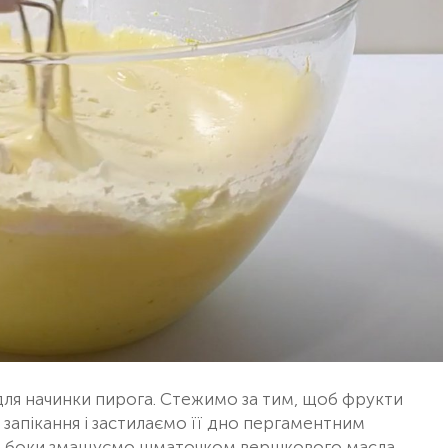
для начинки пирога. Стежимо за тим, щоб фрукти
 запікання і застилаємо її дно пергаментним
 і боки змащуємо шматочком вершкового масла.