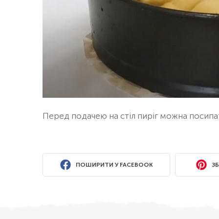
Перед подачею на стіл пиріг можна посип
ПОШИРИТИ У FACEBOOK
ЗБ