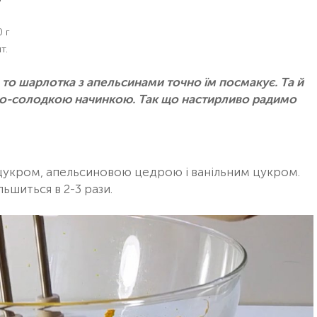
 г
т.
 то шарлотка з апельсинами точно їм посмакує. Та й
исло-солодкою начинкою. Так що настирливо радимо
з цукром, апельсиновою цедрою і ванільним цукром.
ьшиться в 2-3 рази.