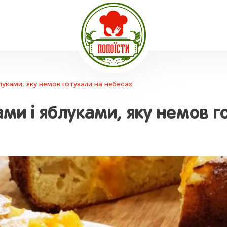
луками, яку немов готували на небесах
ми і яблуками, яку немов г