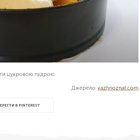
ати цукровою пудрою.
Джерело:
vazhnoznat.com
ЕРЕГТИ В PINTEREST