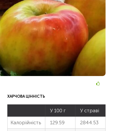
ХАРЧОВА ЦІННІСТЬ
У 100 г
У страві
Калорійність
129.59
2844.53