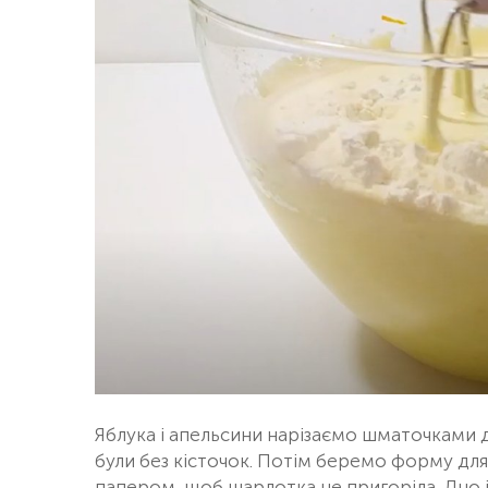
Яблука і апельсини нарізаємо шматочками 
були без кісточок. Потім беремо форму для
папером, щоб шарлотка не пригоріла. Дно