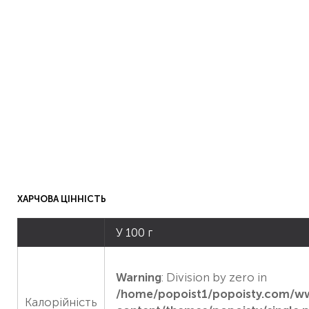
ХАРЧОВА ЦІННІСТЬ
У 100 г
Warning
: Division by zero in
/home/popoist1/popoisty.com/
Калорійність