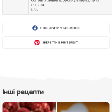
content/themes/popoisty/single.php
on
line
204
NAN
ПОШИРИТИ У FACEBOOK
ЗБЕРЕГТИ В PINTEREST
Інші рецепти