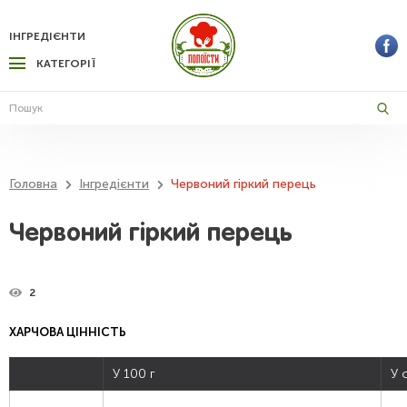
ІНГРЕДІЄНТИ
КАТЕГОРІЇ
Головна
Інгредієнти
Червоний гіркий перець
Червоний гіркий перець
2
ХАРЧОВА ЦІННІСТЬ
У 100 г
У 