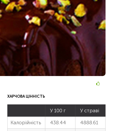
ХАРЧОВА ЦІННІСТЬ
У 100 г
У страві
Калорійність
438.44
4888.61