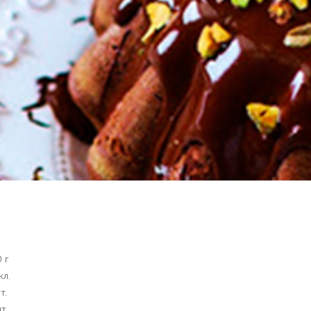
 г
кл.
т.
т.