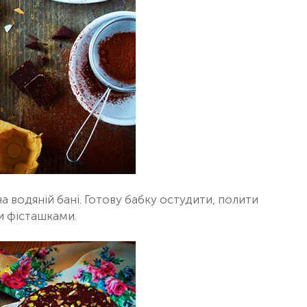
 водяній бані. Готову бабку остудити, полити
и фісташками.