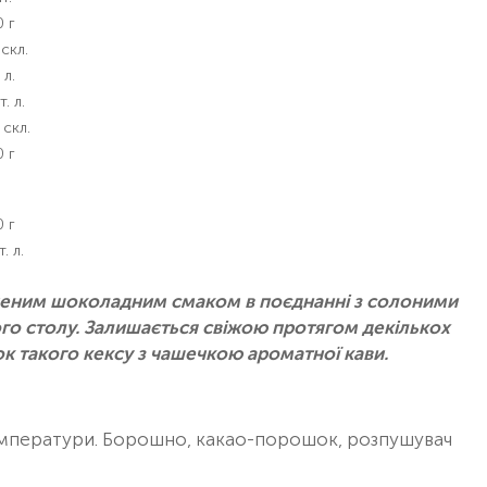
 г
 скл.
 л.
т. л.
 скл.
 г
 г
т. л.
ченим шоколадним смаком в поєднанні з солоними
ого столу. Залишається свіжою протягом декількох
к такого кексу з чашечкою ароматної кави.
 температури. Борошно, какао-порошок, розпушувач