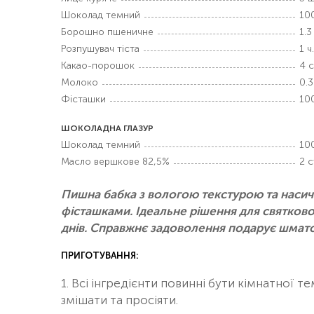
Шоколад темний
100
Борошно пшеничне
1.3
Розпушувач тіста
1 ч.
Какао-порошок
4 с
Молоко
0.3
Фісташки
100
ШОКОЛАДНА ГЛАЗУР
Шоколад темний
100
Масло вершкове 82,5%
2 с
Пишна бабка з вологою текстурою та наси
фісташками. Ідеальне рішення для святков
днів. Справжнє задоволення подарує шмато
ПРИГОТУВАННЯ:
1. Всі інгредієнти повинні бути кімнатної
змішати та просіяти.