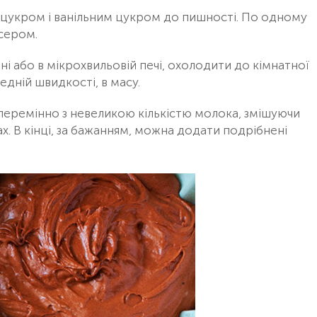
 цукром і ванільним цукром до пишності. По одному
ксером.
і або в мікрохвильовій печі, охолодити до кімнатної
едній швидкості, в масу.
перемінно з невеликою кількістю молока, змішуючи
. В кінці, за бажанням, можна додати подрібнені