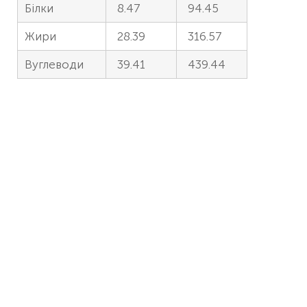
Білки
8.47
94.45
Жири
28.39
316.57
Вуглеводи
39.41
439.44