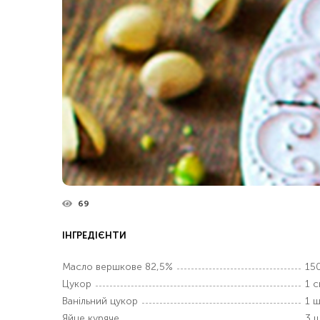
69
ІНГРЕДІЄНТИ
Масло вершкове 82,5%
150
Цукор
1 с
Ванільний цукор
1 ш
Яйце куряче
3 ш