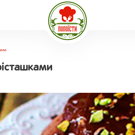
ами
фісташками