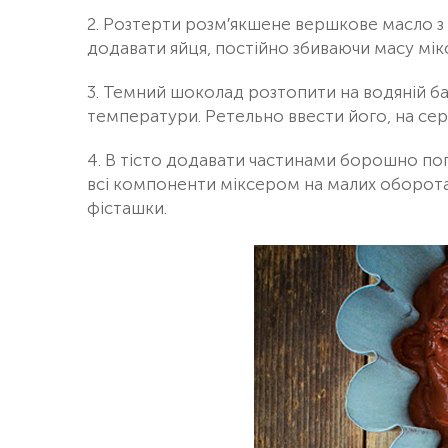
2. Розтерти розм′якшене вершкове масло з
додавати яйця, постійно збиваючи масу мі
3. Темний шоколад розтопити на водяній бан
температури. Ретельно ввести його, на сер
4. В тісто додавати частинами борошно по
всі компоненти міксером на малих оборотах
фісташки.